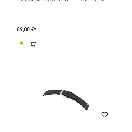
mehr Eleganz • Stilvolle Aufwertung der Apple Watch •
Standardlänge M • Stegbreite 18mm •
Schließenanstoß 16mm • Made in Germany Lieferung
ohne Schließe (die abgebildete Schließe ist nicht im
Lieferumfang enthalten, bitte separat bestellen)
89,00 €*