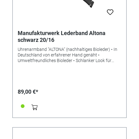
Manufakturwerk Lederband Altona
schwarz 20/16
Uhrenarmband "ALTONA" (nachhaltiges Bioleder) • In
Deutschland von erfahrener Hand genäht •
Umweltfreundliches Bioleder • Schlanker Look für
mehr Eleganz • Stilvolle Aufwertung der Apple Watch •
Standardlänge M • Stegbreite 20mm •
Schließenanstoß 16mm • Made in Germany Lieferung
ohne Schließe (die abgebildete Schließe ist nicht im
Lieferumfang enthalten, bitte separat bestellen)
89,00 €*