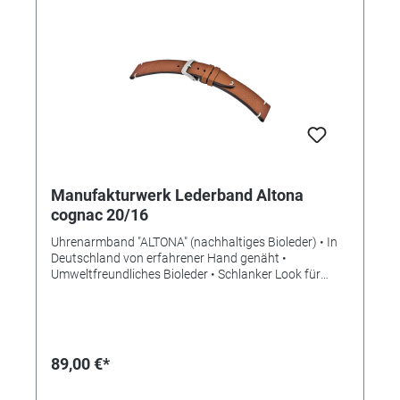
Manufakturwerk Lederband Altona
cognac 20/16
Uhrenarmband "ALTONA" (nachhaltiges Bioleder) • In
Deutschland von erfahrener Hand genäht •
Umweltfreundliches Bioleder • Schlanker Look für
mehr Eleganz • Stilvolle Aufwertung der Apple Watch •
Standardlänge M • Stegbreite 20mm •
Schließenanstoß 16mm • Made in Germany Lieferung
ohne Schließe (die abgebildete Schließe ist nicht im
Lieferumfang enthalten, bitte separat bestellen)
89,00 €*