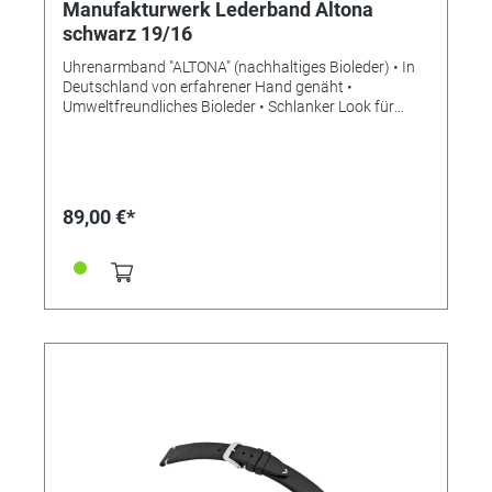
Manufakturwerk Lederband Altona
schwarz 19/16
Uhrenarmband "ALTONA" (nachhaltiges Bioleder) • In
Deutschland von erfahrener Hand genäht •
Umweltfreundliches Bioleder • Schlanker Look für
mehr Eleganz • Stilvolle Aufwertung der Apple Watch •
Standardlänge M • Stegbreite 19mm •
Schließenanstoß 16mm • Made in Germany Lieferung
ohne Schließe (die abgebildete Schließe ist nicht im
Lieferumfang enthalten, bitte separat bestellen)
89,00 €*