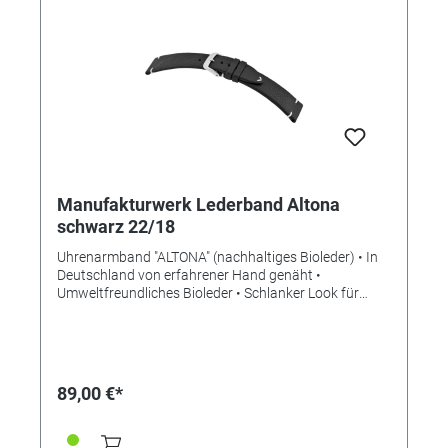
Manufakturwerk Lederband Altona
schwarz 22/18
Uhrenarmband "ALTONA" (nachhaltiges Bioleder) • In
Deutschland von erfahrener Hand genäht •
Umweltfreundliches Bioleder • Schlanker Look für
mehr Eleganz • Stilvolle Aufwertung der Apple Watch •
Standardlänge M • Stegbreite 22mm •
Schließenanstoß 18mm • Made in Germany Lieferung
ohne Schließe (die abgebildete Schließe ist nicht im
Lieferumfang enthalten, bitte separat bestellen)
89,00 €*