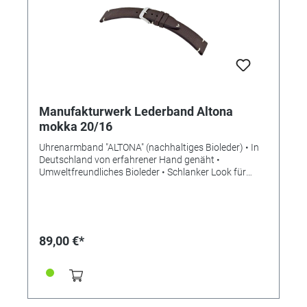
Manufakturwerk Lederband Altona
mokka 20/16
Uhrenarmband "ALTONA" (nachhaltiges Bioleder) • In
Deutschland von erfahrener Hand genäht •
Umweltfreundliches Bioleder • Schlanker Look für
mehr Eleganz • Stilvolle Aufwertung der Apple Watch •
Standardlänge M • Stegbreite 20mm •
Schließenanstoß 16mm • Made in Germany Lieferung
ohne Schließe (die abgebildete Schließe ist nicht im
Lieferumfang enthalten, bitte separat bestellen)
89,00 €*