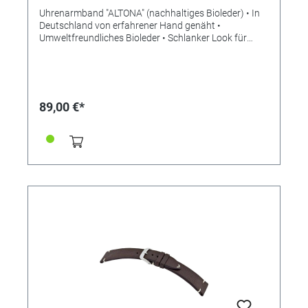
Uhrenarmband "ALTONA" (nachhaltiges Bioleder) • In
Deutschland von erfahrener Hand genäht •
Umweltfreundliches Bioleder • Schlanker Look für
mehr Eleganz • Stilvolle Aufwertung der Apple Watch •
Standardlänge M • Stegbreite 18mm •
Schließenanstoß 16mm • Made in Germany Lieferung
ohne Schließe (die abgebildete Schließe ist nicht im
Lieferumfang enthalten, bitte separat bestellen)
89,00 €*