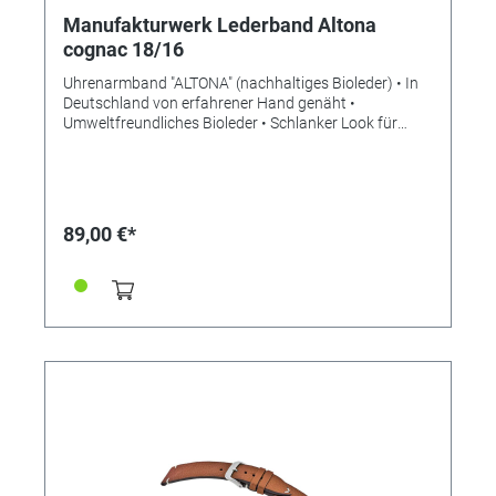
Manufakturwerk Lederband Altona
cognac 18/16
Uhrenarmband "ALTONA" (nachhaltiges Bioleder) • In
Deutschland von erfahrener Hand genäht •
Umweltfreundliches Bioleder • Schlanker Look für
mehr Eleganz • Stilvolle Aufwertung der Apple Watch •
Standardlänge M • Stegbreite 18mm •
Schließenanstoß 16mm • Made in Germany Lieferung
ohne Schließe (die abgebildete Schließe ist nicht im
Lieferumfang enthalten, bitte separat bestellen)
89,00 €*