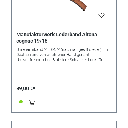
Manufakturwerk Lederband Altona
cognac 19/16
Uhrenarmband "ALTONA" (nachhaltiges Bioleder) • In
Deutschland von erfahrener Hand genäht •
Umweltfreundliches Bioleder • Schlanker Look für
mehr Eleganz • Stilvolle Aufwertung der Apple Watch •
Standardlänge M • Stegbreite 19mm •
Schließenanstoß 16mm • Made in Germany Lieferung
ohne Schließe (die abgebildete Schließe ist nicht im
Lieferumfang enthalten, bitte separat bestellen)
89,00 €*