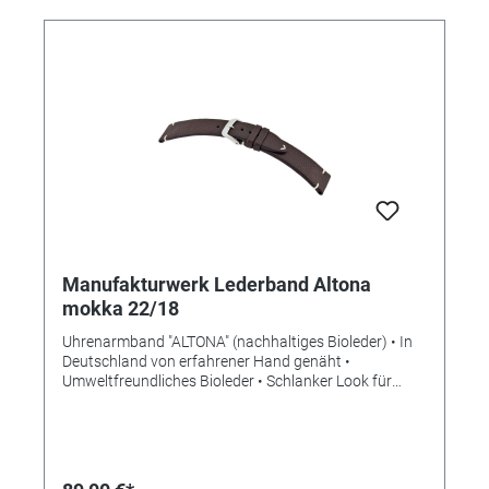
Manufakturwerk Lederband Altona
mokka 22/18
Uhrenarmband "ALTONA" (nachhaltiges Bioleder) • In
Deutschland von erfahrener Hand genäht •
Umweltfreundliches Bioleder • Schlanker Look für
mehr Eleganz • Stilvolle Aufwertung der Apple Watch •
Standardlänge M • Stegbreite 22mm •
Schließenanstoß 18mm • Made in Germany Lieferung
ohne Schließe (die abgebildete Schließe ist nicht im
Lieferumfang enthalten, bitte separat bestellen)