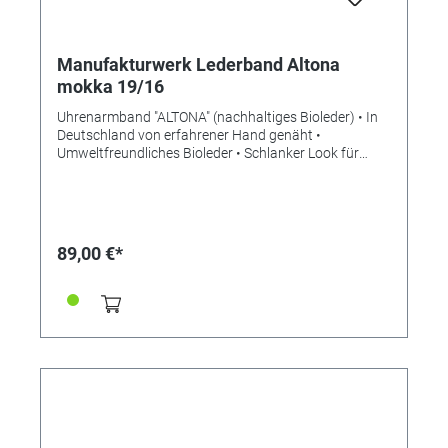
Manufakturwerk Lederband Altona
mokka 19/16
Uhrenarmband "ALTONA" (nachhaltiges Bioleder) • In
Deutschland von erfahrener Hand genäht •
Umweltfreundliches Bioleder • Schlanker Look für
mehr Eleganz • Stilvolle Aufwertung der Apple Watch •
Standardlänge M • Stegbreite 19mm •
Schließenanstoß 16mm • Made in Germany Lieferung
ohne Schließe (die abgebildete Schließe ist nicht im
Lieferumfang enthalten, bitte separat bestellen)
89,00 €*