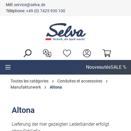
Mél:
service@selva.de
tenu principal
Téléphone:
+49 (0) 7425 930 100
Nouveautés
SALE %
Toutes les catégories
Conduites et accessoires
Manufakturwerk
Altona
Altona
Lieferung der hier gezeigten Lederbänder erfolgt