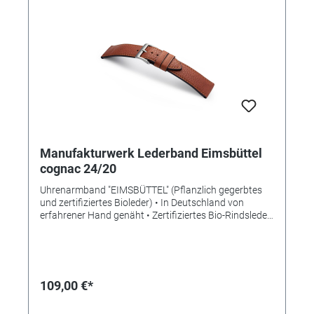
Manufakturwerk Lederband Eimsbüttel
cognac 24/20
Uhrenarmband "EIMSBÜTTEL" (Pflanzlich gegerbtes
und zertifiziertes Bioleder) • In Deutschland von
erfahrener Hand genäht • Zertifiziertes Bio-Rindsleder
• Bemerkenswert weiches Leder • Stilvolle Aufwertung
der Apple Watch • Standardlänge M • Stegbreite
24mm • Schließenanstoß 20mm • Made in Germany
Lieferung ohne Schließe (die abgebildete Schließe ist
nicht im Lieferumfang enthalten, bitte separat
109,00 €*
bestellen)