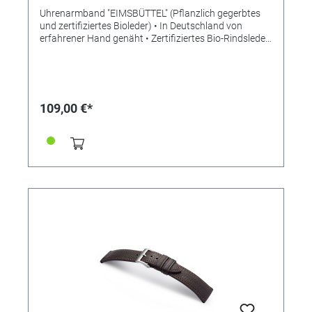
Uhrenarmband "EIMSBÜTTEL" (Pflanzlich gegerbtes
und zertifiziertes Bioleder) • In Deutschland von
erfahrener Hand genäht • Zertifiziertes Bio-Rindsleder
• Bemerkenswert weiches Leder • Stilvolle Aufwertung
der Apple Watch • Standardlänge M • Stegbreite
22mm • Schließenanstoß 20mm • Made in Germany
Lieferung ohne Schließe (die abgebildete Schließe ist
nicht im Lieferumfang enthalten, bitte separat
109,00 €*
bestellen)