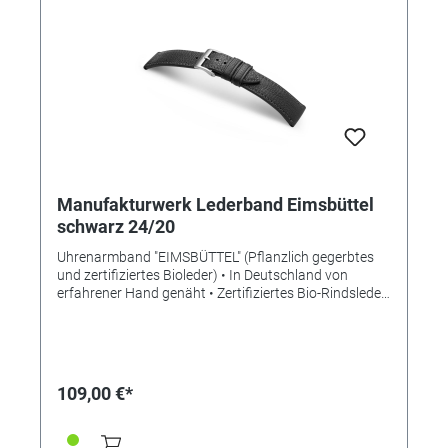
Manufakturwerk Lederband Eimsbüttel
schwarz 24/20
Uhrenarmband "EIMSBÜTTEL" (Pflanzlich gegerbtes
und zertifiziertes Bioleder) • In Deutschland von
erfahrener Hand genäht • Zertifiziertes Bio-Rindsleder
• Bemerkenswert weiches Leder • Stilvolle Aufwertung
der Apple Watch • Standardlänge S • Stegbreite 24mm
• Schließenanstoß 20mm • Made in Germany
Lieferung ohne Schließe (die abgebildete Schließe ist
nicht im Lieferumfang enthalten, bitte separat
109,00 €*
bestellen)