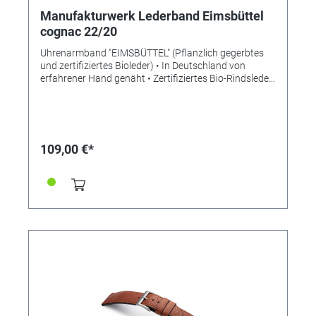
Manufakturwerk Lederband Eimsbüttel
cognac 22/20
Uhrenarmband "EIMSBÜTTEL" (Pflanzlich gegerbtes
und zertifiziertes Bioleder) • In Deutschland von
erfahrener Hand genäht • Zertifiziertes Bio-Rindsleder
• Bemerkenswert weiches Leder • Stilvolle Aufwertung
der Apple Watch • Standardlänge M • Stegbreite
22mm • Schließenanstoß 20mm • Made in Germany
Lieferung ohne Schließe (die abgebildete Schließe ist
nicht im Lieferumfang enthalten, bitte separat
109,00 €*
bestellen)