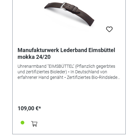
Manufakturwerk Lederband Eimsbüttel
mokka 24/20
Uhrenarmband "EIMSBÜTTEL" (Pflanzlich gegerbtes
und zertifiziertes Bioleder) • In Deutschland von
erfahrener Hand genäht • Zertifiziertes Bio-Rindsleder
• Bemerkenswert weiches Leder • Stilvolle Aufwertung
der Apple Watch • Standardlänge M • Stegbreite
24mm • Schließenanstoß 20mm • Made in Germany
Lieferung ohne Schließe (die abgebildete Schließe ist
nicht im Lieferumfang enthalten, bitte separat
109,00 €*
bestellen)