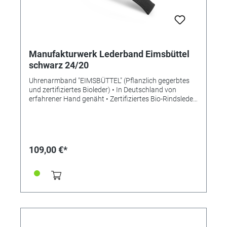
Manufakturwerk Lederband Eimsbüttel
schwarz 24/20
Uhrenarmband "EIMSBÜTTEL" (Pflanzlich gegerbtes
und zertifiziertes Bioleder) • In Deutschland von
erfahrener Hand genäht • Zertifiziertes Bio-Rindsleder
• Bemerkenswert weiches Leder • Stilvolle Aufwertung
der Apple Watch • Standardlänge M • Stegbreite
24mm • Schließenanstoß 20mm • Made in Germany
Lieferung ohne Schließe (die abgebildete Schließe ist
nicht im Lieferumfang enthalten, bitte separat
109,00 €*
bestellen)