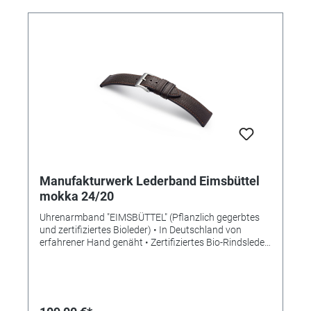
Manufakturwerk Lederband Eimsbüttel
mokka 24/20
Uhrenarmband "EIMSBÜTTEL" (Pflanzlich gegerbtes
und zertifiziertes Bioleder) • In Deutschland von
erfahrener Hand genäht • Zertifiziertes Bio-Rindsleder
• Bemerkenswert weiches Leder • Stilvolle Aufwertung
der Apple Watch • Standardlänge S • Stegbreite 24mm
• Schließenanstoß 20mm • Made in Germany
Lieferung ohne Schließe (die abgebildete Schließe ist
nicht im Lieferumfang enthalten, bitte separat