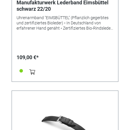
Manufakturwerk Lederband Eimsbüttel
schwarz 22/20
Uhrenarmband "EIMSBÜTTEL" (Pflanzlich gegerbtes
und zertifiziertes Bioleder) • In Deutschland von
erfahrener Hand genäht • Zertifiziertes Bio-Rindsleder
• Bemerkenswert weiches Leder • Stilvolle Aufwertung
der Apple Watch • Standardlänge S • Stegbreite 22mm
• Schließenanstoß 20mm • Made in Germany
Lieferung ohne Schließe (die abgebildete Schließe ist
nicht im Lieferumfang enthalten, bitte separat
109,00 €*
bestellen)