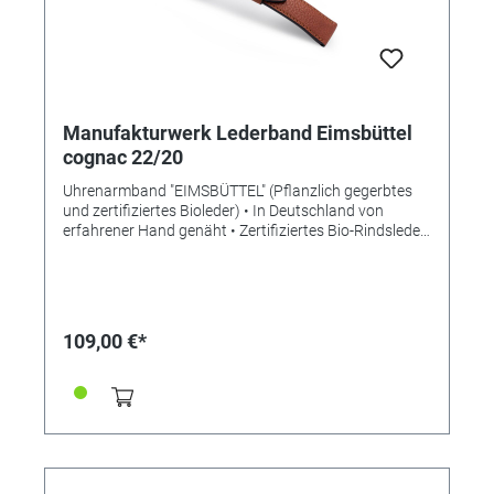
Manufakturwerk Lederband Eimsbüttel
cognac 22/20
Uhrenarmband "EIMSBÜTTEL" (Pflanzlich gegerbtes
und zertifiziertes Bioleder) • In Deutschland von
erfahrener Hand genäht • Zertifiziertes Bio-Rindsleder
• Bemerkenswert weiches Leder • Stilvolle Aufwertung
der Apple Watch • Standardlänge S • Stegbreite 22mm
• Schließenanstoß 20mm • Made in Germany
Lieferung ohne Schließe (die abgebildete Schließe ist
nicht im Lieferumfang enthalten, bitte separat
109,00 €*
bestellen)