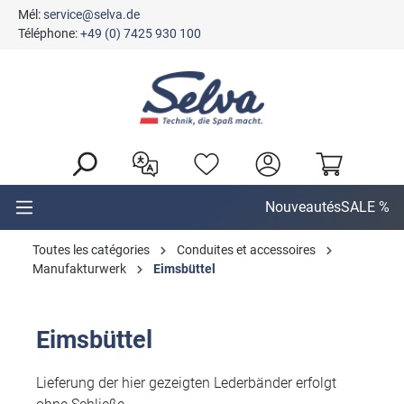
Mél:
service@selva.de
tenu principal
Téléphone:
+49 (0) 7425 930 100
Nouveautés
SALE %
Toutes les catégories
Conduites et accessoires
Manufakturwerk
Eimsbüttel
Eimsbüttel
Lieferung der hier gezeigten Lederbänder erfolgt