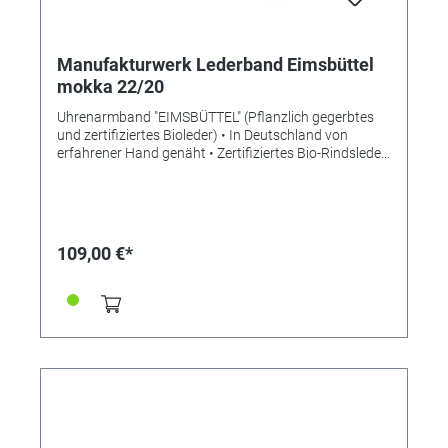
Manufakturwerk Lederband Eimsbüttel
mokka 22/20
Uhrenarmband "EIMSBÜTTEL" (Pflanzlich gegerbtes
und zertifiziertes Bioleder) • In Deutschland von
erfahrener Hand genäht • Zertifiziertes Bio-Rindsleder
• Bemerkenswert weiches Leder • Stilvolle Aufwertung
der Apple Watch • Standardlänge S • Stegbreite 22mm
• Schließenanstoß 20mm • Made in Germany
Lieferung ohne Schließe (die abgebildete Schließe ist
nicht im Lieferumfang enthalten, bitte separat
109,00 €*
bestellen)