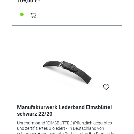
109,00 €*
bestellen)
Manufakturwerk Lederband Eimsbüttel
schwarz 22/20
Uhrenarmband "EIMSBÜTTEL" (Pflanzlich gegerbtes
und zertifiziertes Bioleder) • In Deutschland von
erfahrener Hand genäht • Zertifiziertes Bio-Rindsleder