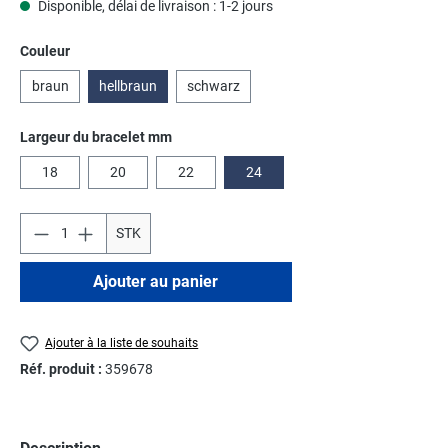
Disponible, délai de livraison : 1-2 jours
Sélectionnez
Couleur
braun
hellbraun
schwarz
Sélectionnez
Largeur du bracelet mm
18
20
22
24
STK
Ajouter au panier
Ajouter à la liste de souhaits
Réf. produit :
359678