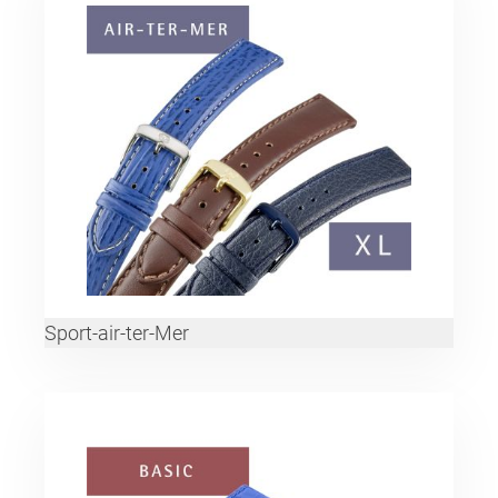
Sport-air-ter-Mer