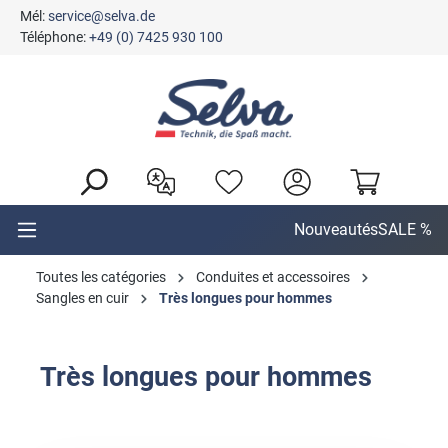
Mél:
service@selva.de
tenu principal
Téléphone:
+49 (0) 7425 930 100
Nouveautés
SALE %
Toutes les catégories
Conduites et accessoires
Sangles en cuir
Très longues pour hommes
Très longues pour hommes