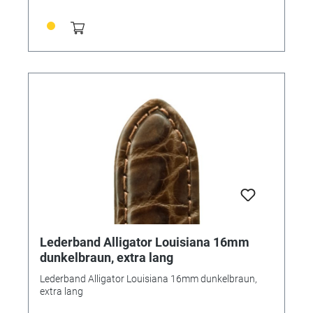
Lederband Alligator Louisiana 16mm
dunkelbraun, extra lang
Lederband Alligator Louisiana 16mm dunkelbraun,
extra lang