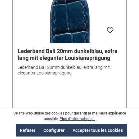
Lederband Bali 20mm dunkelblau, extra
lang mit eleganter Louisianaprägung
Lederband Bali 20mm dunkelblau, extra lang mit
eleganter Louisianaprägung
53,00 €*
Ce site Web utilise des cookies pour garantir la meilleure expérience
possible.
Plus d'informations...
Refuser
Configurer
Accepter tous les cookies