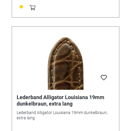
Lederband Alligator Louisiana 19mm
dunkelbraun, extra lang
Lederband Alligator Louisiana 19mm dunkelbraun,
extra lang