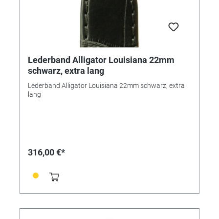
Lederband Alligator Louisiana 22mm
schwarz, extra lang
Lederband Alligator Louisiana 22mm schwarz, extra
lang
316,00 €*