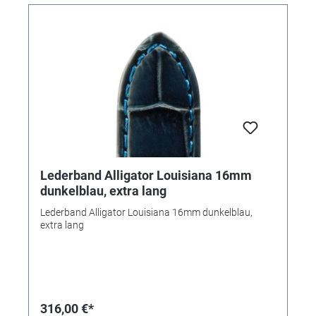
Lederband Alligator Louisiana 16mm
dunkelblau, extra lang
Lederband Alligator Louisiana 16mm dunkelblau,
extra lang
316,00 €*