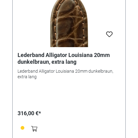
Lederband Alligator Louisiana 20mm
dunkelbraun, extra lang
Lederband Alligator Louisiana 20mm dunkelbraun,
extra lang
316,00 €*