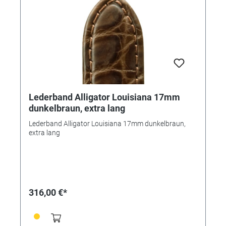
Lederband Alligator Louisiana 17mm
dunkelbraun, extra lang
Lederband Alligator Louisiana 17mm dunkelbraun,
extra lang
316,00 €*