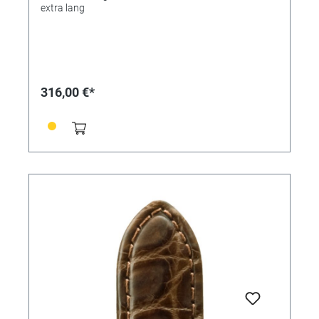
extra lang
316,00 €*