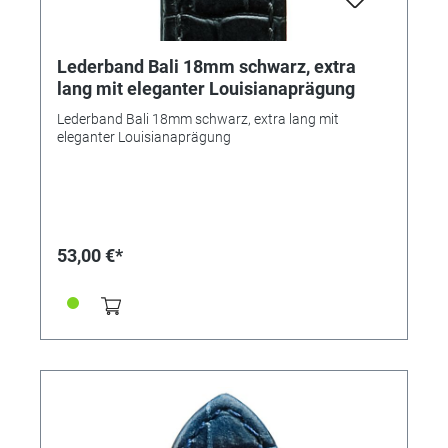
Lederband Bali 18mm schwarz, extra
lang mit eleganter Louisianaprägung
Lederband Bali 18mm schwarz, extra lang mit
eleganter Louisianaprägung
53,00 €*