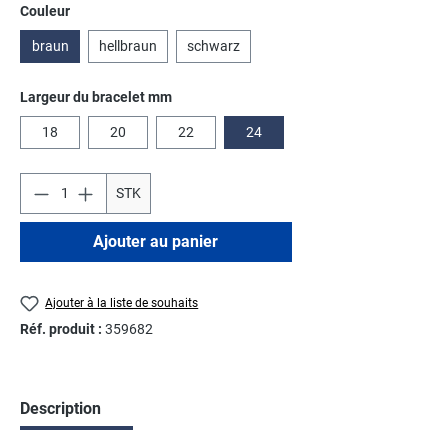
Sélectionnez
Couleur
braun
hellbraun
schwarz
Sélectionnez
Largeur du bracelet mm
18
20
22
24
STK
Ajouter au panier
Ajouter à la liste de souhaits
Réf. produit :
359682
Description