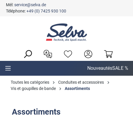
Mél:
service@selva.de
tenu principal
Téléphone:
+49 (0) 7425 930 100
Nouveautés
SALE %
Toutes les catégories
Conduites et accessoires
Vis et goupilles de bande
Assortiments
Assortiments