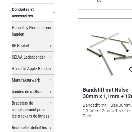
Conduites et
accessoires
Happel by Flume Leren
banden
RF Pocket
SELVA Lederbänder
Alles für Apple-Bänder
Manufakturwerk
Bandstift mit Hülse
bandes de s.Oliver
30mm x 1,1mm + 1
x 1,5mm / 10er Pack
Bracelets de
Bandstift mit Hülse 30mm 
remplacement pour
1,1mm + 12mm x 1,5mm / 
les trackers de fitness
Pack
Best-seller définit les