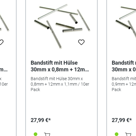
Bandstift mit Hülse
Bandstift
2mm
30mm x 0,8mm + 12mm
30mm x 
x 1,1mm / 10er Pack
x 1,2mm /
x
Bandstift mit Hülse 30mm x
Bandstift mi
10er
0,8mm + 12mm x 1,1mm / 10er
0,9mm + 12m
Pack
Pack
27,99 €*
27,99 €*