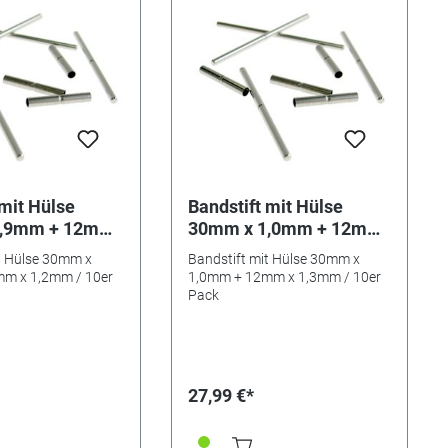
 mit Hülse
Bandstift mit Hülse
0,9mm + 12mm
30mm x 1,0mm + 12mm
 10er Pack
x 1,3mm / 10er Pack
t Hülse 30mm x
Bandstift mit Hülse 30mm x
m x 1,2mm / 10er
1,0mm + 12mm x 1,3mm / 10er
Pack
27,99 €*