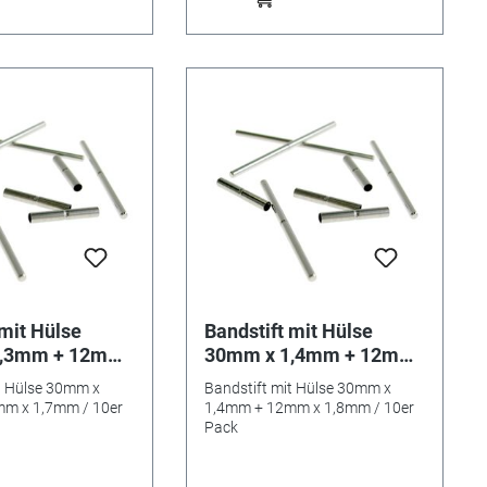
 mit Hülse
Bandstift mit Hülse
1,3mm + 12mm
30mm x 1,4mm + 12mm
 10er Pack
x 1,8mm / 10er Pack
t Hülse 30mm x
Bandstift mit Hülse 30mm x
m x 1,7mm / 10er
1,4mm + 12mm x 1,8mm / 10er
Pack