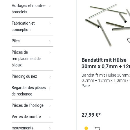
Horloges et montre-
bracelets
Fabrication et
conception
Piles
Pièces de
remplacement de
Bandstift mit Hülse
bijoux
30mm x 0,7mm + 1
x 1,0mm / 10er Pack
Bandstift mit Hülse 30mm 
Piercing du nez
0,7mm + 12mm x 1,0mm / 
Pack
Regarder des pièces
de rechange
Pièces de l’horloge
27,99 €*
Verres de montre
mouvements