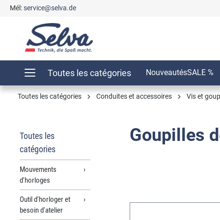
Mél:
service@selva.de
recherche
Passer à la navigation principale
Toutes les catégories
Nouveautés
SALE %
Toutes les catégories
Conduites et accessoires
Vis et goup
Goupilles 
Toutes les
catégories
Mouvements
d'horloges
Outil d'horloger et
besoin d'atelier