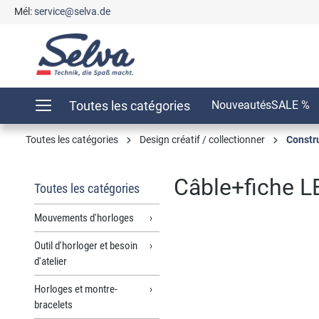
Mél:
service@selva.de
recherche
Passer à la navigation principale
Toutes les catégories
Nouveautés
SALE %
Toutes les catégories
Design créatif / collectionner
Constr
Câble+fiche L
Toutes les catégories
Mouvements d'horloges
Outil d'horloger et besoin
Ignorer la galerie d'images
d'atelier
Horloges et montre-
bracelets