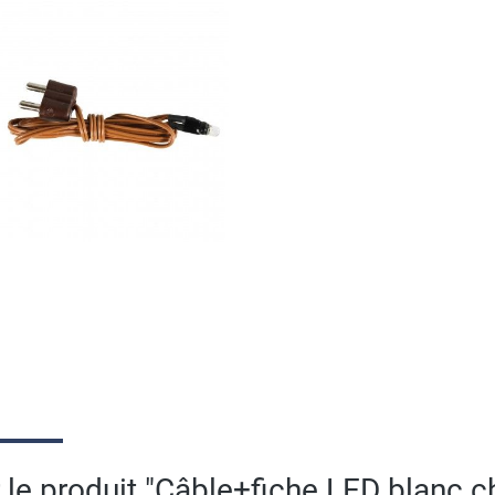
 le produit "Câble+fiche LED blanc 