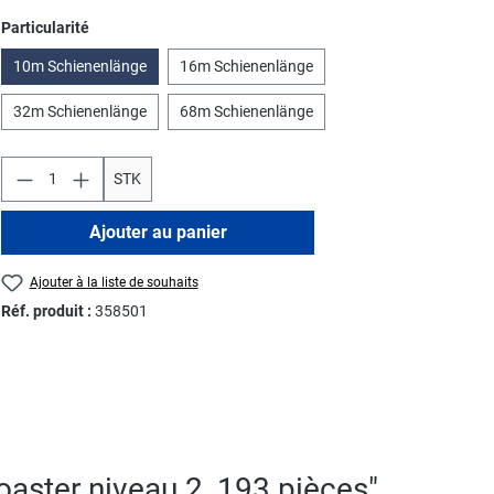
Sélectionnez
Particularité
10m Schienenlänge
16m Schienenlänge
32m Schienenlänge
68m Schienenlänge
STK
Ajouter au panier
Ajouter à la liste de souhaits
Réf. produit :
358501
Coaster niveau 2, 193 pièces"