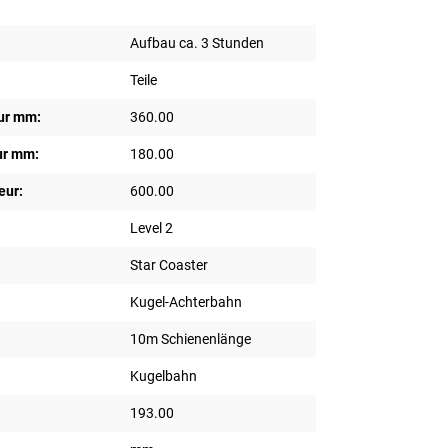
Aufbau ca. 3 Stunden
Teile
ur mm:
360.00
ur mm:
180.00
eur:
600.00
Level 2
Star Coaster
Kugel-Achterbahn
10m Schienenlänge
Kugelbahn
193.00