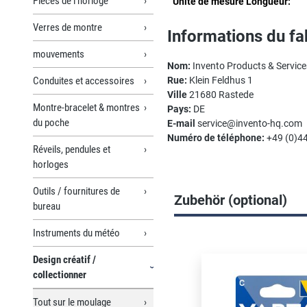
Pièces de l’horloge
Unité de mesure Longueur:
Verres de montre
Informations du fa
mouvements
Nom:
Invento Products & Servi
Conduites et accessoires
Rue:
Klein Feldhus 1
Ville
21680 Rastede
Montre-bracelet & montres
Pays:
DE
du poche
E-mail
service@invento-hq.com
Numéro de téléphone:
+49 (0)4
Réveils, pendules et
horloges
Outils / fournitures de
Zubehör (optional)
bureau
Instruments du météo
Ignorer la galerie de prod
Design créatif /
collectionner
Tout sur le moulage