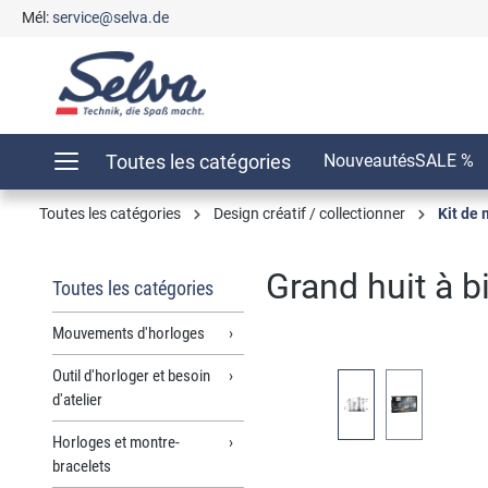
Mél:
service@selva.de
recherche
Passer à la navigation principale
Toutes les catégories
Nouveautés
SALE %
Toutes les catégories
Design créatif / collectionner
Kit de
Grand huit à b
Toutes les catégories
Mouvements d'horloges
Outil d'horloger et besoin
Ignorer la galerie d'images
d'atelier
Horloges et montre-
bracelets