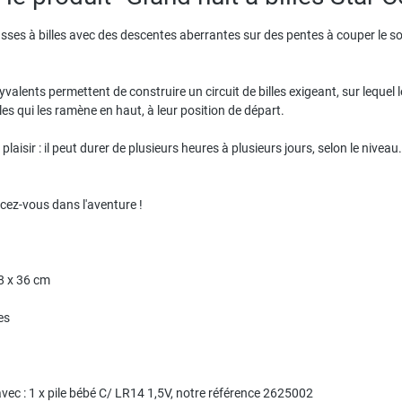
es à billes avec des descentes aberrantes sur des pentes à couper le souff
alents permettent de construire un circuit de billes exigeant, sur lequel 
les qui les ramène en haut, à leur position de départ.
laisir : il peut durer de plusieurs heures à plusieurs jours, selon le niveau.
ncez-vous dans l'aventure !
8 x 36 cm
es
ec : 1 x pile bébé C/ LR14 1,5V, notre référence 2625002