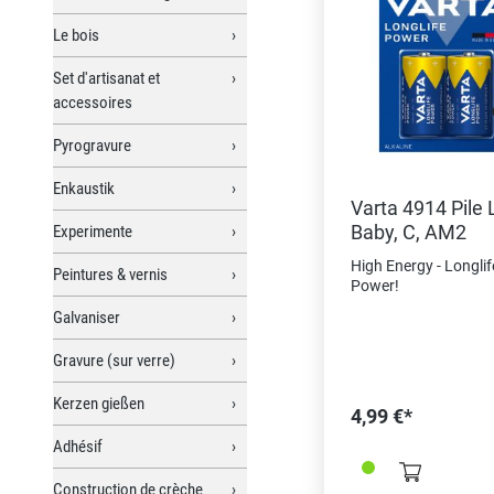
Le bois
Set d'artisanat et
accessoires
Pyrogravure
Enkaustik
Varta 4914 Pile 
Baby, C, AM2
Experimente
High Energy - Longlif
Peintures & vernis
Power!
Galvaniser
Gravure (sur verre)
Kerzen gießen
4,99 €*
Adhésif
Construction de crèche