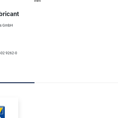
mm
bricant
ces GmbH
402 9262-0
uits