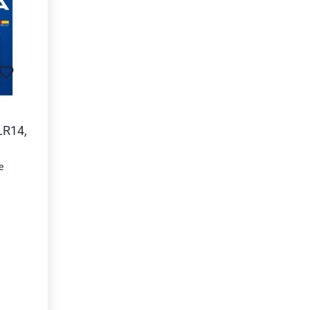
LR14,
e