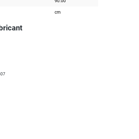
90.00
cm
bricant
407