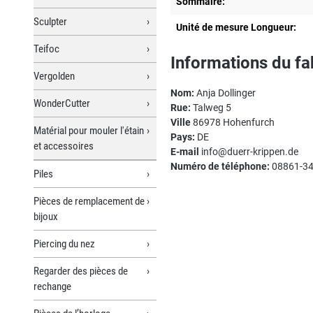
Sommaire:
Sculpter
Unité de mesure Longueur:
Teifoc
Informations du fa
Vergolden
Nom:
Anja Dollinger
WonderCutter
Rue:
Talweg 5
Ville
86978 Hohenfurch
Matérial pour mouler l'étain
Pays:
DE
et accessoires
E-mail
info@duerr-krippen.de
Numéro de téléphone:
08861-3
Piles
Pièces de remplacement de
bijoux
Piercing du nez
Regarder des pièces de
rechange