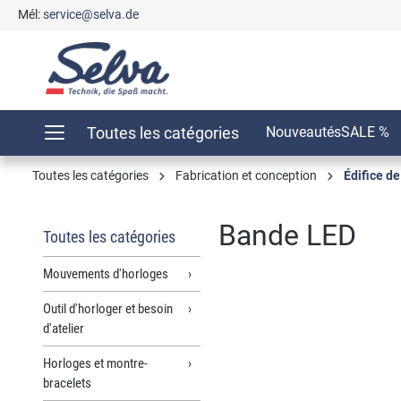
Mél:
service@selva.de
recherche
Passer à la navigation principale
Toutes les catégories
Nouveautés
SALE %
Toutes les catégories
Fabrication et conception
Édifice d
Bande LED
Toutes les catégories
Mouvements d'horloges
Outil d'horloger et besoin
Ignorer la galerie d'images
d'atelier
Horloges et montre-
bracelets