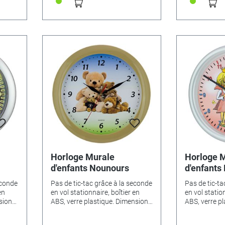
otball
sur le pré vert - 346536• Football
sur le pré ve
) -
- 346531• Pingouin (Ø 23cm) -
- 346531• Pi
) -
335405• Nounours (Ø 29cm) -
335405• Nou
346534
346533• Chat (Ø 29cm) - 346534
346533• Cha
Horloge Murale
Horloge 
d'enfants Nounours
d'enfants
grenouill
econde
Pas de tic-tac grâce à la seconde
Pas de tic-ta
en
en vol stationnaire, boîtier en
en vol station
sions
ABS, verre plastique. Dimensions
ABS, verre p
:•
Ø 25cm. Variantes de motifs: •
Ø 25cm.Varia
6524•
Cheval - 346522 • Dino - 346524
Cheval - 346