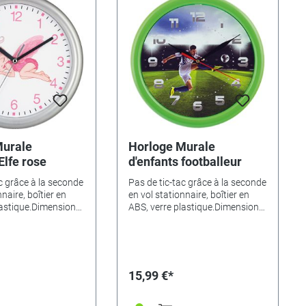
Murale
Horloge Murale
Elfe rose
d'enfants footballeur
c grâce à la seconde
Pas de tic-tac grâce à la seconde
naire, boîtier en
en vol stationnaire, boîtier en
lastique.Dimensions
ABS, verre plastique.Dimensions
ntes de motifs:•
Ø 25cm.Variantes de motifs:•
522• Dino - 346524•
Cheval - 346522• Dino - 346524•
46525• Animaux -
Magicien - 346525• Animaux -
me - 346526•
346523• Ferme - 346526•
a grenouille -
Princesse à la grenouille -
15,99 €*
jaune - 346528• Elf
346527• Elf jaune - 346528• Elf
6529• Footballeur -
endormi - 346529• Footballeur -
ne - 346535• Cheval
346530• sirène - 346535• Cheval