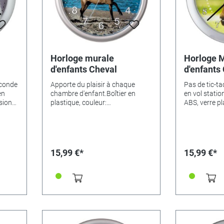
Horloge murale
Horloge 
d'enfants Cheval
d'enfants
econde
Apporte du plaisir à chaque
Pas de tic-ta
en
chambre d'enfant.Boîtier en
en vol station
sions
plastique, couleur:
ABS, verre p
:•
argente.Particularités
Ø 25cm.Varia
6524•
Mouvement à quartz avec
Cheval - 346
x -
seconde lente, donc
Magicien - 3
particulièrement silencieuse.
346523• Fer
Dimensions Ø 25 cm.
Princesse à l
15,99 €*
15,99 €*
 Elf
346527• Elf 
eur -
endormi - 34
Cheval
346530• sirè
otball
sur le pré ve
) -
- 346531• Pi
) -
335405• Nou
346534
346533• Cha