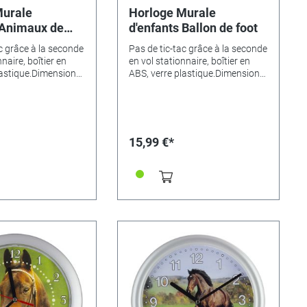
Murale
Horloge Murale
 Animaux de
d'enfants Ballon de foot
c grâce à la seconde
Pas de tic-tac grâce à la seconde
naire, boîtier en
en vol stationnaire, boîtier en
lastique.Dimensions
ABS, verre plastique.Dimensions
ntes de motifs:•
Ø 25cm.Variantes de motifs:•
522• Dino - 346524•
Cheval - 346522• Dino - 346524•
46525• Animaux -
Magicien - 346525• Animaux -
me - 346526•
346523• Ferme - 346526•
a grenouille -
Princesse à la grenouille -
15,99 €*
jaune - 346528• Elf
346527• Elf jaune - 346528• Elf
6529• Footballeur -
endormi - 346529• Footballeur -
ne - 346535• Cheval
346530• sirène - 346535• Cheval
rt - 346536• Football
sur le pré vert - 346536• Football
ngouin (Ø 23cm) -
- 346531• Pingouin (Ø 23cm) -
nours (Ø 29cm) -
335405• Nounours (Ø 29cm) -
t (Ø 29cm) - 346534
346533• Chat (Ø 29cm) - 346534