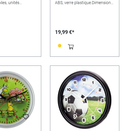
iles, unités
ABS, verre plastique.Dimensions
ibles.Taille 44 x 44 x
Ø 25cm.Variantes de motifs:•
Panda - 346537• Licorne -
346538
19,99 €*