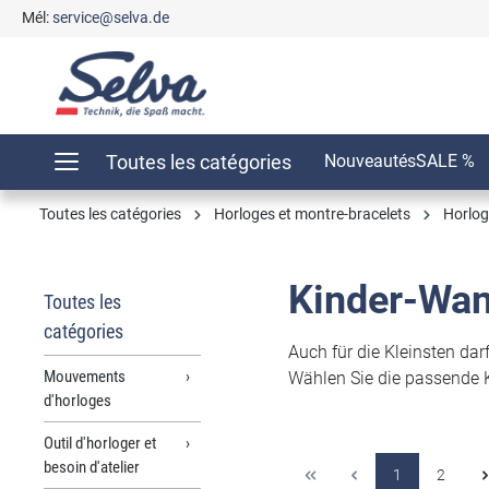
Mél:
service@selva.de
recherche
Passer à la navigation principale
Toutes les catégories
Nouveautés
SALE %
Toutes les catégories
Horloges et montre-bracelets
Horlog
Kinder-Wa
Toutes les
catégories
Auch für die Kleinsten dar
Mouvements
Wählen Sie die passende K
d'horloges
Outil d'horloger et
besoin d'atelier
1
2