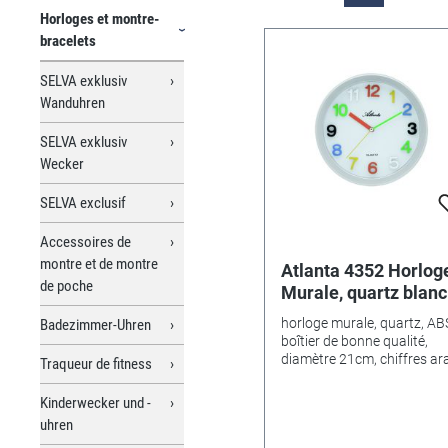
Horloges et montre-
bracelets
SELVA exklusiv
Wanduhren
SELVA exklusiv
Wecker
SELVA exclusif
Accessoires de
montre et de montre
Atlanta 4352 Horlog
de poche
Murale, quartz blanc
horloge murale, quartz, AB
Badezimmer-Uhren
boîtier de bonne qualité,
diamètre 21cm, chiffres ar
Traqueur de fitness
etcoloré
Kinderwecker und -
uhren