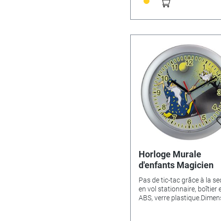
sur le pré vert - 346536• Fo
- 346531• Pingouin (Ø 23cm
335405• Nounours (Ø 29cm
346533• Chat (Ø 29cm) - 
Horloge Murale
d'enfants Magicien
Pas de tic-tac grâce à la s
en vol stationnaire, boîtier 
ABS, verre plastique.Dimen
Ø 25cm.Variantes de motifs
Cheval - 346522• Dino - 34