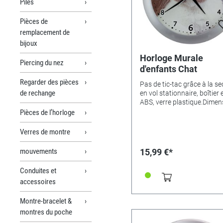
Piles
Pièces de
remplacement de
bijoux
Horloge Murale
Piercing du nez
d'enfants Chat
Regarder des pièces
Pas de tic-tac grâce à la s
de rechange
en vol stationnaire, boîtier 
ABS, verre plastique.Dimen
Ø 25cm.Variantes de motifs
Pièces de l’horloge
Cheval - 346522• Dino - 34
Magicien - 346525• Animau
Verres de montre
346523• Ferme - 346526•
Princesse à la grenouille -
mouvements
15,99 €*
346527• Elf jaune - 346528•
endormi - 346529• Football
Conduites et
346530• sirène - 346535• 
accessoires
sur le pré vert - 346536• Fo
- 346531• Pingouin (Ø 23cm
Montre-bracelet &
335405• Nounours (Ø 29cm
346533• Chat (Ø 29cm) - 
montres du poche