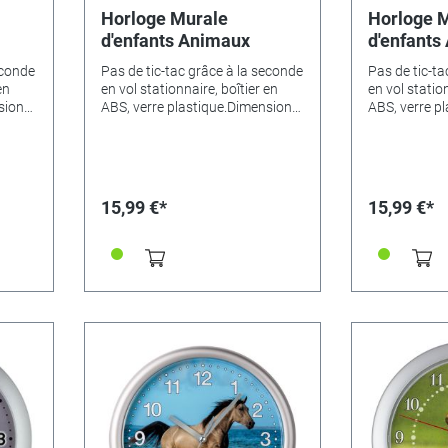
Horloge Murale
Horloge 
d'enfants Animaux
d'enfants
ferme
econde
Pas de tic-tac grâce à la seconde
Pas de tic-ta
en
en vol stationnaire, boîtier en
en vol station
sions
ABS, verre plastique.Dimensions
ABS, verre p
:•
Ø 25cm.Variantes de motifs:•
Ø 25cm.Varia
Cheval - 346522• Dino - 346524•
Cheval - 346
Magicien - 346525• Animaux -
Magicien - 3
346523• Ferme - 346526•
346523• Fer
Princesse à la grenouille -
Princesse à l
15,99 €*
15,99 €*
346527• Elf jaune - 346528• Elf
346527• Elf 
endormi - 346529• Footballeur -
endormi - 34
346530• sirène - 346535• Cheval
346530• sirè
sur le pré vert - 346536• Football
sur le pré ve
- 346531• Pingouin (Ø 23cm) -
- 346531• Pi
335405• Nounours (Ø 29cm) -
335405• Nou
346533• Chat (Ø 29cm) - 346534
346533• Cha