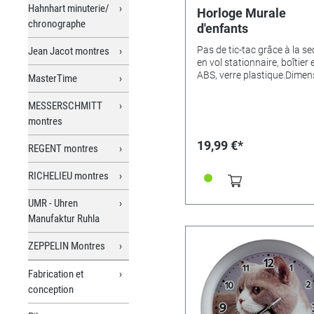
Hahnhart minuterie/
Horloge Murale
chronographe
d'enfants
Pas de tic-tac grâce à la s
Jean Jacot montres
en vol stationnaire, boîtier 
ABS, verre plastique.Dimen
MasterTime
Ø 25cm.Variantes de motifs
Panda - 346537• Licorne -
MESSERSCHMITT
346538
montres
19,99 €*
REGENT montres
RICHELIEU montres
UMR - Uhren
Manufaktur Ruhla
ZEPPELIN Montres
Fabrication et
conception