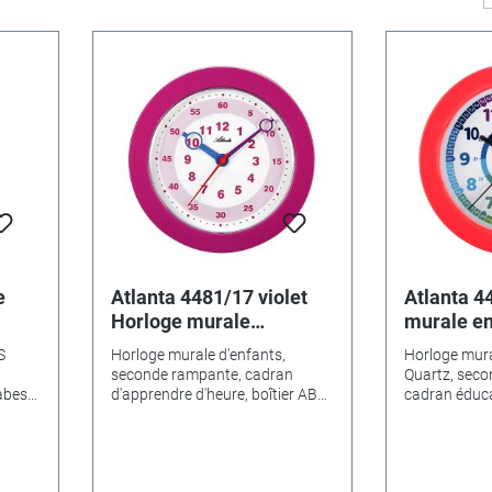
e
Atlanta 4481/17 violet
Atlanta 4
Horloge murale
murale en
d'enfants, quartz
rouge
S
Horloge murale d'enfants,
Horloge mura
seconde rampante, cadran
Quartz, seco
abes
d'apprendre d'heure, boîtier ABS
cadran éducat
de qualité haute
facile à entre