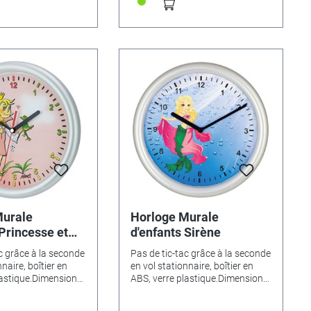
rt - 346536• Football
sur le pré vert - 346536• Football
ngouin (Ø 23cm) -
- 346531• Pingouin (Ø 23cm) -
nours (Ø 29cm) -
335405• Nounours (Ø 29cm) -
t (Ø 29cm) - 346534
346533• Chat (Ø 29cm) - 346534
Murale
Horloge Murale
 Princesse et
d'enfants Sirène
e
c grâce à la seconde
Pas de tic-tac grâce à la seconde
naire, boîtier en
en vol stationnaire, boîtier en
lastique.Dimensions
ABS, verre plastique.Dimensions
ntes de motifs:•
Ø 25cm.Variantes de motifs:•
522• Dino - 346524•
Cheval - 346522• Dino - 346524•