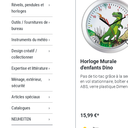
Réveils, pendules et
horloges
Outils / fournitures de
bureau
Instruments du météo
Design créatif /
collectionner
Horloge Murale
d'enfants Dino
Expertise et littérature
Pas de tic-tac grâce à la s
Ménage, extérieur,
en vol stationnaire, boîtier 
sécurité
ABS, verre plastique.Dimen
Ø 25cm.Variantes de motifs
Articles spéciaux
Cheval - 346522• Dino - 34
Magicien - 346525• Animau
346523• Ferme - 346526•
Catalogues
Princesse à la grenouille -
15,99 €*
346527• Elf jaune - 346528•
NEUHEITEN
endormi - 346529• Football
346530• sirène - 346535• 