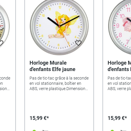
Horloge Murale
Horloge 
d'enfants Elfe jaune
d'enfants 
econde
Pas de tic-tac grâce à la seconde
Pas de tic-ta
en
en vol stationnaire, boîtier en
en vol station
sions
ABS, verre plastique.Dimensions
ABS, verre p
:•
Ø 25cm.Variantes de motifs:•
Ø 25cm.Varia
6524•
Cheval - 346522• Dino - 346524•
Cheval - 346
x -
Magicien - 346525• Animaux -
Magicien - 3
346523• Ferme - 346526•
346523• Fer
Princesse à la grenouille -
Princesse à l
15,99 €*
15,99 €*
 Elf
346527• Elf jaune - 346528• Elf
346527• Elf 
eur -
endormi - 346529• Footballeur -
endormi - 34
Cheval
346530• sirène - 346535• Cheval
346530• sirè