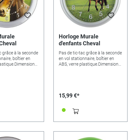
Murale
Horloge Murale
 Cheval
d'enfants Cheval
c grâce à la seconde
Pas de tic-tac grâce à la seconde
naire, boîtier en
en vol stationnaire, boîtier en
lastique.Dimensions
ABS, verre plastique.Dimensions
ntes de motifs:•
Ø 25cm.Variantes de motifs:•
522• Dino - 346524•
Cheval - 346522• Dino - 346524•
46525• Animaux -
Magicien - 346525• Animaux -
me - 346526•
346523• Ferme - 346526•
a grenouille -
Princesse à la grenouille -
15,99 €*
jaune - 346528• Elf
346527• Elf jaune - 346528• Elf
6529• Footballeur -
endormi - 346529• Footballeur -
ne - 346535• Cheval
346530• sirène - 346535• Cheval
rt - 346536• Football
sur le pré vert - 346536• Football
ngouin (Ø 23cm) -
- 346531• Pingouin (Ø 23cm) -
nours (Ø 29cm) -
335405• Nounours (Ø 29cm) -
t (Ø 29cm) - 346534
346533• Chat (Ø 29cm) - 346534