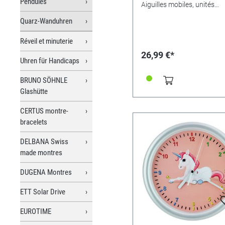
Pendules
Aiguilles mobiles, unités
facilement lisibles.Taille du
Quarz-Wanduhren
cadran 25x25cm
Réveil et minuterie
26,99 €*
Uhren für Handicaps
BRUNO SÖHNLE
Glashütte
CERTUS montre-
bracelets
DELBANA Swiss
made montres
DUGENA Montres
ETT Solar Drive
EUROTIME