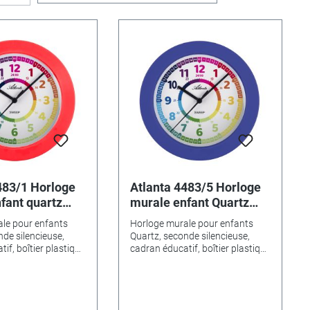
483/1 Horloge
Atlanta 4483/5 Horloge
fant quartz
murale enfant Quartz
bleu
le pour enfants
Horloge murale pour enfants
nde silencieuse,
Quartz, seconde silencieuse,
if, boîtier plastique
cadran éducatif, boîtier plastique
tenir
facile à entretenir