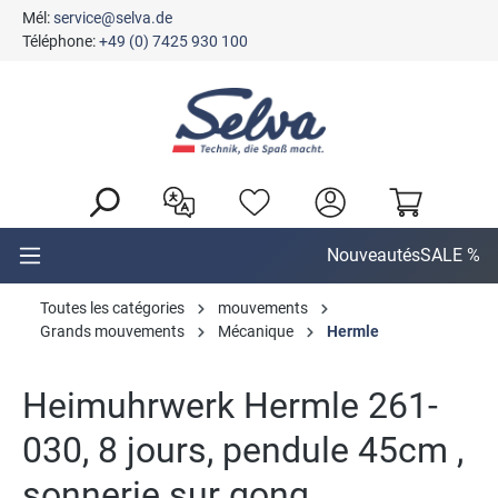
Mél:
service@selva.de
tenu principal
Téléphone:
+49 (0) 7425 930 100
Nouveautés
SALE %
Toutes les catégories
mouvements
Grands mouvements
Mécanique
Hermle
Heimuhrwerk Hermle 261-
030, 8 jours, pendule 45cm ,
sonnerie sur gong