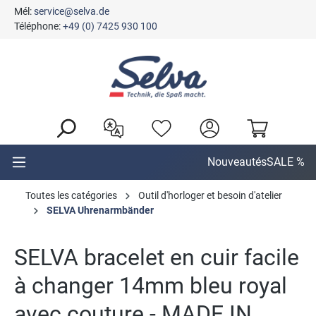
Mél:
service@selva.de
tenu principal
Téléphone:
+49 (0) 7425 930 100
Nouveautés
SALE %
Toutes les catégories
Outil d'horloger et besoin d'atelier
SELVA Uhrenarmbänder
SELVA bracelet en cuir facile
à changer 14mm bleu royal
avec couture - MADE IN