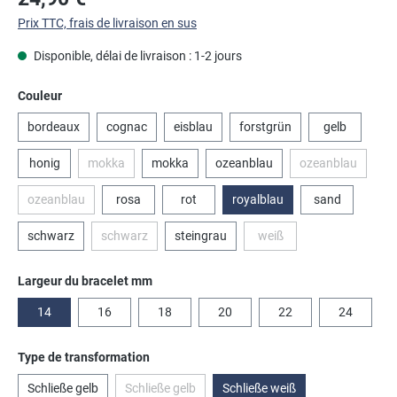
Prix TTC, frais de livraison en sus
Disponible, délai de livraison : 1-2 jours
Sélectionnez
Couleur
bordeaux
cognac
eisblau
forstgrün
gelb
honig
mokka
mokka
ozeanblau
ozeanblau
(Cette option n'est pas disponible pour le moment.)
(Cette option 
ozeanblau
rosa
rot
royalblau
sand
(Cette option n'est pas disponible pour le moment.)
schwarz
schwarz
steingrau
weiß
(Cette option n'est pas disponible pour le moment.)
(Cette option n'est pas di
Sélectionnez
Largeur du bracelet mm
14
16
18
20
22
24
Sélectionnez
Type de transformation
Schließe gelb
Schließe gelb
Schließe weiß
(Cette option n'est pas disponible pour le moment