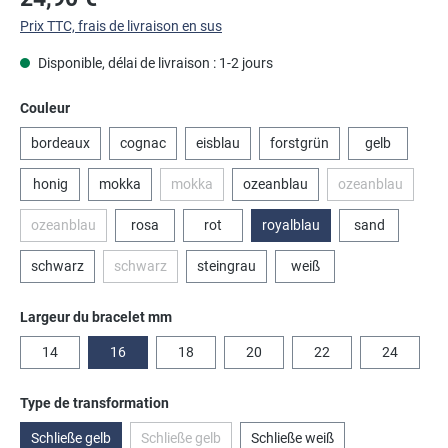
Prix TTC, frais de livraison en sus
Disponible, délai de livraison : 1-2 jours
Sélectionnez
Couleur
bordeaux
cognac
eisblau
forstgrün
gelb
honig
mokka
mokka
ozeanblau
ozeanblau
(Cette option n'est pas disponible pour le mome
(Cette option 
ozeanblau
rosa
rot
royalblau
sand
(Cette option n'est pas disponible pour le moment.)
schwarz
schwarz
steingrau
weiß
(Cette option n'est pas disponible pour le moment.)
Sélectionnez
Largeur du bracelet mm
14
16
18
20
22
24
Sélectionnez
Type de transformation
Schließe gelb
Schließe gelb
Schließe weiß
(Cette option n'est pas disponible pour le moment