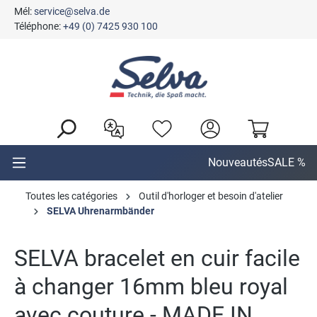
Mél:
service@selva.de
tenu principal
Téléphone:
+49 (0) 7425 930 100
Nouveautés
SALE %
Toutes les catégories
Outil d'horloger et besoin d'atelier
SELVA Uhrenarmbänder
SELVA bracelet en cuir facile
à changer 16mm bleu royal
avec couture - MADE IN