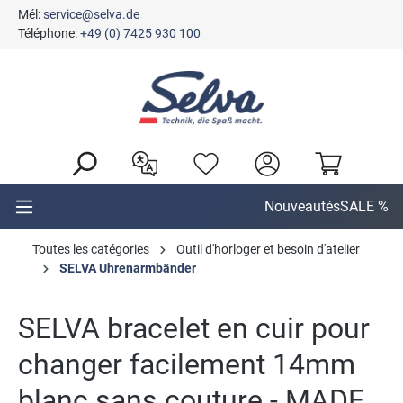
Mél:
service@selva.de
tenu principal
Téléphone:
+49 (0) 7425 930 100
Nouveautés
SALE %
Toutes les catégories
Outil d'horloger et besoin d'atelier
SELVA Uhrenarmbänder
SELVA bracelet en cuir pour
changer facilement 14mm
blanc sans couture - MADE