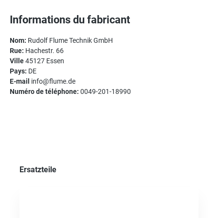
Informations du fabricant
Nom:
Rudolf Flume Technik GmbH
Rue:
Hachestr. 66
Ville
45127 Essen
Pays:
DE
E-mail
info@flume.de
Numéro de téléphone:
0049-201-18990
Ignorer la galerie de produits
Ersatzteile