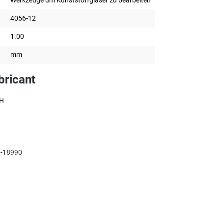
4056-12
1.00
mm
bricant
bH
-18990