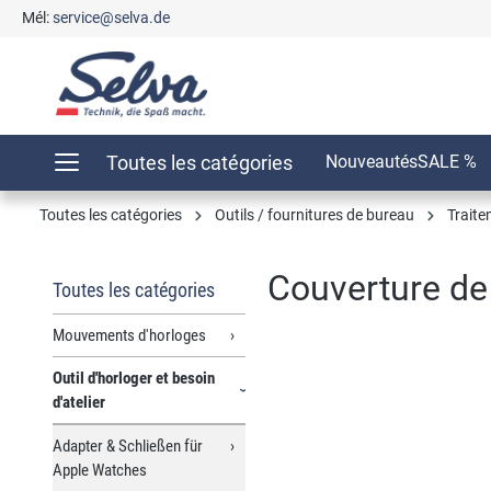
Mél:
service@selva.de
recherche
Passer à la navigation principale
Toutes les catégories
Nouveautés
SALE %
Toutes les catégories
Outils / fournitures de bureau
Traite
Couverture de
Toutes les catégories
Mouvements d'horloges
Outil d'horloger et besoin
Ignorer la galerie d'images
d'atelier
Adapter & Schließen für
Apple Watches