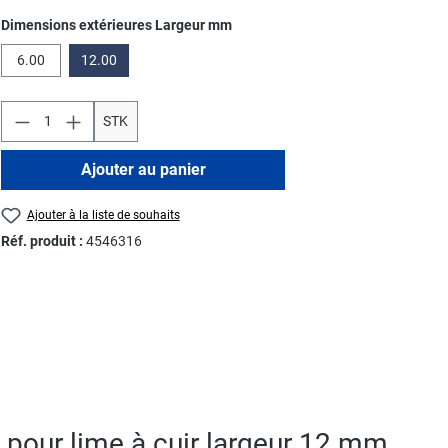
Sélectionnez
Dimensions extérieures Largeur mm
6.00
12.00
STK
Ajouter au panier
Ajouter à la liste de souhaits
Réf. produit :
4546316
n pour lime à cuir largeur 12 mm