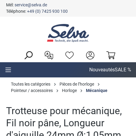
Mél:
service@selva.de
tenu principal
Téléphone:
+49 (0) 7425 930 100
Nouveautés
SALE %
Toutes les catégories
Pièces de l’horloge
Pointeur / accessoires
Horloge
Mécanique
Trotteuse pour mécanique,
Fil noir pâne, Longueur
d'aiguille 24mm Ø:1,05mm