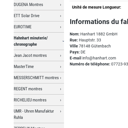
DUGENA Montres
Unité de mesure Longueur:
ETT Solar Drive
Informations du fa
EUROTIME
Nom:
Hanhart 1882 GmbH
Hahnhart minuterie/
Rue:
Hauptstr. 33
chronographe
Ville
78148 Gütenbach
Pays:
DE
Jean Jacot montres
E-mail
info@hanhart.com
Numéro de téléphone:
07723-93
MasterTime
MESSERSCHMITT montres
REGENT montres
RICHELIEU montres
UMR - Uhren Manufaktur
Ruhla