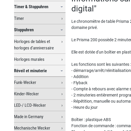
digital"
Timer & Stoppuhren
Timer
Le chronomètre de table Prisma 20
domaine privé.
Stoppuhren
Le Prisma 200 possède 2 minuter
Horloges de tables et
horloges d'anniversaire
Elle est dotée d'un boîtier en pla
Horloges murales
Les fonctions sont les suivantes :
Réveil et minuterie
- démarrage/arrêt/réinitialisation
- Addition
Funk-Wecker
- Flyback
- Compte à rebours avec alarme 
Kinder-Wecker
- 2 minuteries entièrement pro
- Répétition, manuelle ou automa
LED-/ LCD-Wecker
- Heure du jour
Made in Germany
Boîtier : plastique ABS
Fonction de commande : comman
Mechanische Wecker