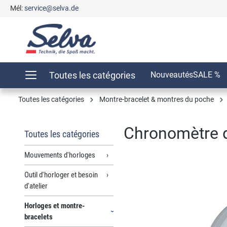
Mél:
service@selva.de
recherche
Passer à la navigation principale
Toutes les catégories
Nouveautés
SALE %
Toutes les catégories
Montre-bracelet & montres du poche
Chronomètre d
Toutes les catégories
Mouvements d'horloges
Outil d'horloger et besoin
Ignorer la galerie d'images
d'atelier
Horloges et montre-
bracelets