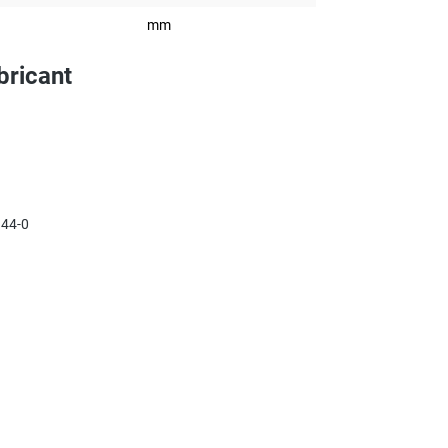
mm
bricant
44-0