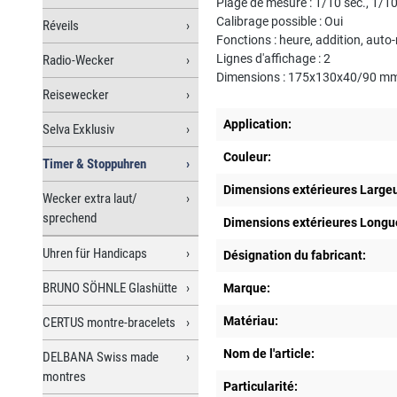
Plage de mesure : 1/10 sec., 1/1
Calibrage possible : Oui
Réveils
Fonctions : heure, addition, auto
Lignes d'affichage : 2
Radio-Wecker
Dimensions : 175x130x40/90 mm
Reisewecker
Application:
Selva Exklusiv
Couleur:
Timer & Stoppuhren
Dimensions extérieures Large
Wecker extra laut/
sprechend
Dimensions extérieures Longu
Uhren für Handicaps
Désignation du fabricant:
BRUNO SÖHNLE Glashütte
Marque:
Matériau:
CERTUS montre-bracelets
Nom de l'article:
DELBANA Swiss made
montres
Particularité: