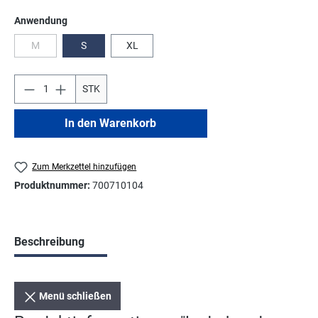
auswählen
Anwendung
M
S
XL
(Diese Option ist zurzeit nicht verfügbar.)
STK
In den Warenkorb
Zum Merkzettel hinzufügen
Produktnummer:
700710104
Beschreibung
Menü schließen