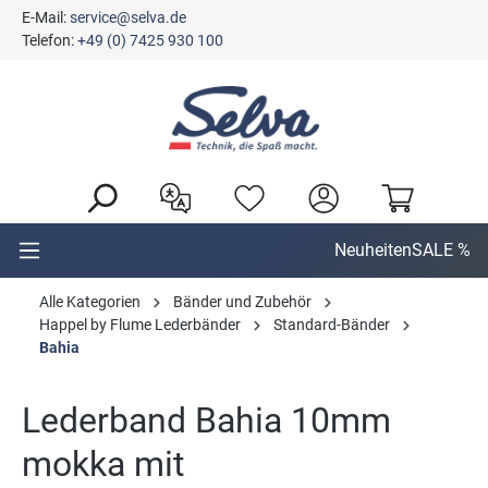
E-Mail:
service@selva.de
alt springen
Telefon:
+49 (0) 7425 930 100
Neuheiten
SALE %
Alle Kategorien
Bänder und Zubehör
Happel by Flume Lederbänder
Standard-Bänder
Bahia
Lederband Bahia 10mm
mokka mit