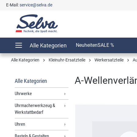
E-Mail:
service@selva.de
springen
Zur Hauptnavigation springen
Alle Kategorien
Neuheiten
SALE %
Alle Kategorien
Kleinuhr-Ersatzteile
Werkersatzteile
Au
A-Wellenverlä
Alle Kategorien
Uhrwerke
Uhrmacherwerkzeug &
Bildergalerie überspringen
Werkstattbedarf
Uhren
Basteln & Gestalten