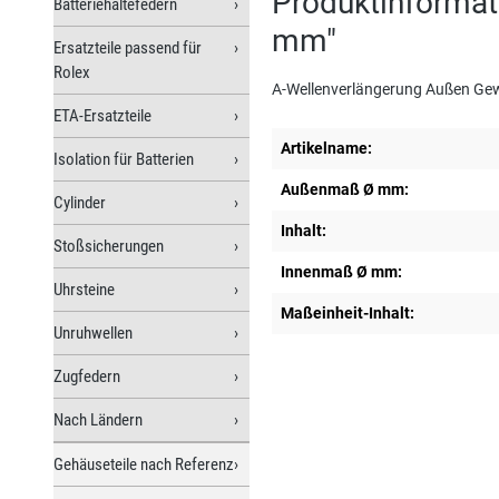
Produktinformat
Batteriehaltefedern
mm"
Ersatzteile passend für
Rolex
A-Wellenverlängerung Außen Gew
ETA-Ersatzteile
Artikelname:
Isolation für Batterien
Außenmaß Ø mm:
Cylinder
Inhalt:
Stoßsicherungen
Innenmaß Ø mm:
Uhrsteine
Maßeinheit-Inhalt:
Unruhwellen
Zugfedern
Nach Ländern
Gehäuseteile nach Referenz