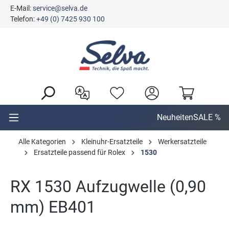
E-Mail:
service@selva.de
alt springen
Telefon:
+49 (0) 7425 930 100
Neuheiten
SALE %
Alle Kategorien
Kleinuhr-Ersatzteile
Werkersatzteile
Ersatzteile passend für Rolex
1530
RX 1530 Aufzugwelle (0,90
mm) EB401