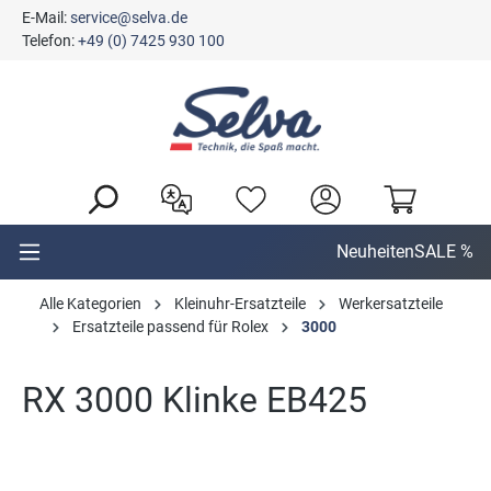
E-Mail:
service@selva.de
alt springen
Telefon:
+49 (0) 7425 930 100
Neuheiten
SALE %
Alle Kategorien
Kleinuhr-Ersatzteile
Werkersatzteile
Ersatzteile passend für Rolex
3000
RX 3000 Klinke EB425