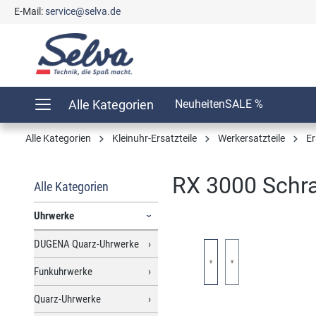
E-Mail:
service@selva.de
springen
Zur Hauptnavigation springen
Alle Kategorien
Neuheiten
SALE %
Alle Kategorien
Kleinuhr-Ersatzteile
Werkersatzteile
Er
RX 3000 Schra
Alle Kategorien
Uhrwerke
DUGENA Quarz-Uhrwerke
Bildergalerie überspringen
Funkuhrwerke
Quarz-Uhrwerke