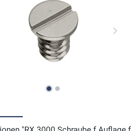
ionen "RX 3000 Schraube f Auflage 