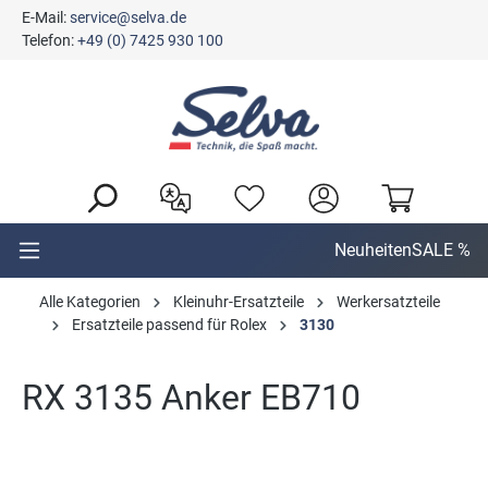
E-Mail:
service@selva.de
alt springen
Telefon:
+49 (0) 7425 930 100
Neuheiten
SALE %
Alle Kategorien
Kleinuhr-Ersatzteile
Werkersatzteile
Ersatzteile passend für Rolex
3130
RX 3135 Anker EB710