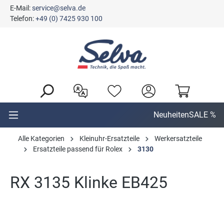
E-Mail:
service@selva.de
alt springen
Telefon:
+49 (0) 7425 930 100
Neuheiten
SALE %
Alle Kategorien
Kleinuhr-Ersatzteile
Werkersatzteile
Ersatzteile passend für Rolex
3130
RX 3135 Klinke EB425