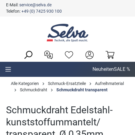
E-Mail:
service@selva.de
alt springen
Telefon:
+49 (0) 7425 930 100
Neuheiten
SALE %
Alle Kategorien
Schmuck-Ersatzteile
Aufreihmaterial
Schmuckdraht
Schmuckdraht transparent
Schmuckdraht Edelstahl-
kunststoffummantelt/
transparent, Ø 0,35mm