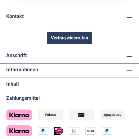
entwickelt wird, bestimmt die Flexibilität der
Drähte. Grundsätzlich gilt: Je mehr Stränge,
Kontakt
desto weicher und flexibler zeigt sich der
Schmuckdraht in der Verarbeitung. Qualität
made in Germany. Stärke: 0,35m Spulen-Länge:
30,5 Meter transparent Nylon ummantelt
Vertrag widerrufen
Anschrift
Informationen
Inhalt
Zahlungsmittel