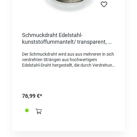
Schmuckdraht Edelstahl-
kunststoffummantelt/ transparent, Ø
0,35mm - 30,5m
Der Schmuckdraht wird aus aus mehreren in sich
verdrehten Strängen aus hochwertigem
Edelstahl-Draht hergestellt, die durch Verdrehung
untereinander ihre spezielle Flexibilität, Weichheit
und Reißfestigkeit erhalten. Die transparente
HiFlex-Ummantelung aus Nylon zeigt die ganze
Natürlichkeit des Edelstahls und garantiert eine
lange Lebensdauer, dauerhafte Flexibilität und
76,99 €*
einen guten Schutz gegen Abrieb. Der
Schmuckdraht ist so weich und flexibel, dass er
geknotet werden kann. Der Schmuckdraht wird
aus 19 Strängen hergestellt. Damit ist er der
optimale Allround-Schmuckdraht für
anspruchsvolle Schmuckkreationen mit einer
sehr guten Weichheit und Flexibilität. Die Anzahl
der Stränge, aus denen das Miniaturdrahtseil