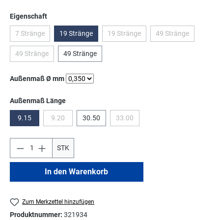
auswählen
Eigenschaft
7 Stränge
19 Stränge
19 Stränge
49 Stränge
(Diese Option ist zurzeit nicht verfügbar.)
(Diese Option ist zurzeit nicht verfüg
(Diese Option ist z
49 Stränge
49 Stränge
(Diese Option ist zurzeit nicht verfügbar.)
auswählen
Außenmaß Ø mm
auswählen
Außenmaß Länge
9.15
9.20
30.50
33.00
(Diese Option ist zurzeit nicht verfügbar.)
(Diese Option ist zurzeit nicht verfüg
STK
In den Warenkorb
Zum Merkzettel hinzufügen
Produktnummer:
321934