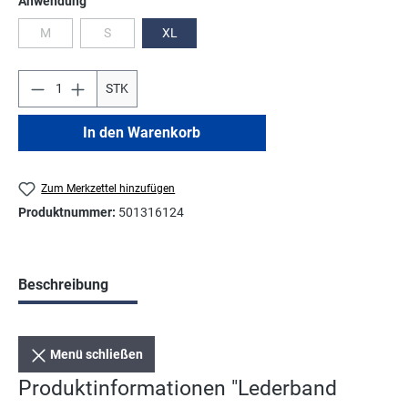
Anwendung
M
S
XL
(Diese Option ist zurzeit nicht verfügbar.)
(Diese Option ist zurzeit nicht verfügbar.)
STK
In den Warenkorb
Zum Merkzettel hinzufügen
Produktnummer:
501316124
Beschreibung
Menü schließen
Produktinformationen "Lederband