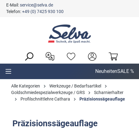
E-Mail:
service@selva.de
alt springen
Telefon:
+49 (0) 7425 930 100
Neuheiten
SALE %
Alle Kategorien
Werkzeuge / Bedarfsartikel
Goldschmiedespezialwerkzeuge / GRS
Scharnierhalter
Profilschnittlehre Cathara
Präzisionssägeauflage
Präzisionssägeauflage