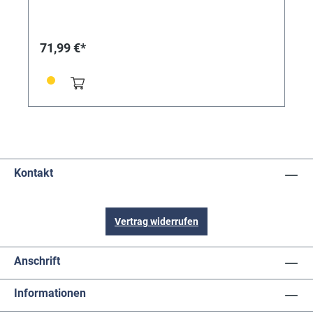
540 077. Die 5 mm starke Werkzeugstahlplatte ist
durchgehärtet, sodass sie nicht angesägt werden
kann.
71,99 €*
Kontakt
Vertrag widerrufen
Anschrift
Informationen