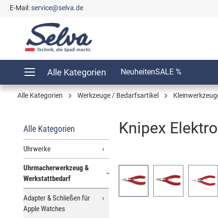
E-Mail:
service@selva.de
springen
Zur Hauptnavigation springen
Alle Kategorien
Neuheiten
SALE %
Alle Kategorien
Werkzeuge / Bedarfsartikel
Kleinwerkzeug
Knipex Elektr
Alle Kategorien
Uhrwerke
Uhrmacherwerkzeug &
Bildergalerie überspringen
Werkstattbedarf
Adapter & Schließen für
Apple Watches