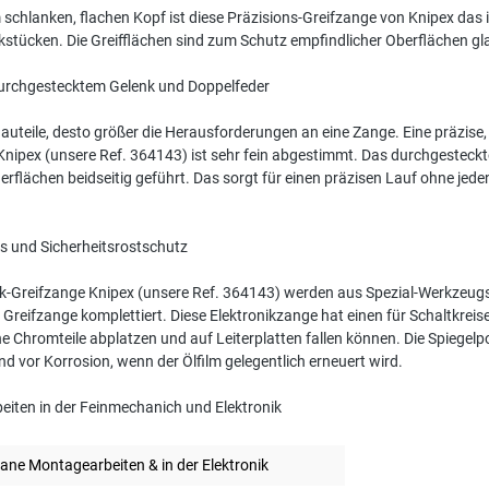
chlanken, flachen Kopf ist diese Präzisions-Greifzange von Knipex das i
stücken. Die Greifflächen sind zum Schutz empfindlicher Oberflächen gla
 durchgestecktem Gelenk und Doppelfeder
 Bauteile, desto größer die Herausforderungen an eine Zange. Eine präzis
Knipex (unsere Ref. 364143) ist sehr fein abgestimmt. Das durchgesteckte
rflächen beidseitig geführt. Das sorgt für einen präzisen Lauf ohne jede
s und Sicherheitsrostschutz
k-Greifzange Knipex (unsere Ref. 364143) werden aus Spezial-Werkzeugsta
Greifzange komplettiert. Diese Elektronikzange hat einen für Schaltkreise
 Chromteile abplatzen und auf Leiterplatten fallen können. Die Spiegelpol
nd vor Korrosion, wenn der Ölfilm gelegentlich erneuert wird.
beiten in der Feinmechanich und Elektronik
grane Montagearbeiten & in der Elektronik