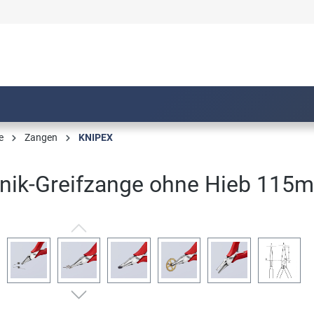
e
Zangen
KNIPEX
onik-Greifzange ohne Hieb 115