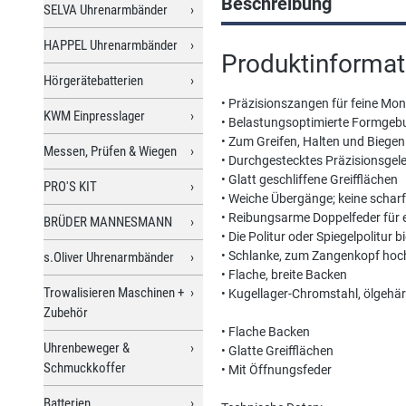
Beschreibung
SELVA Uhrenarmbänder
HAPPEL Uhrenarmbänder
Produktinformat
Hörgerätebatterien
• Präzisionszangen für feine Mon
KWM Einpresslager
• Belastungsoptimierte Formgebun
• Zum Greifen, Halten und Biegen
Messen, Prüfen & Wiegen
• Durchgestecktes Präzisionsgel
• Glatt geschliffene Greifflächen
PRO'S KIT
• Weiche Übergänge; keine schar
• Reibungsarme Doppelfeder für 
BRÜDER MANNESMANN
• Die Politur oder Spiegelpolitur
• Schlanke, zum Zangenkopf hoc
s.Oliver Uhrenarmbänder
• Flache, breite Backen
Trowalisieren Maschinen +
• Kugellager-Chromstahl, ölgehär
Zubehör
• Flache Backen
Uhrenbeweger &
• Glatte Greifflächen
Schmuckkoffer
• Mit Öffnungsfeder
Batterien