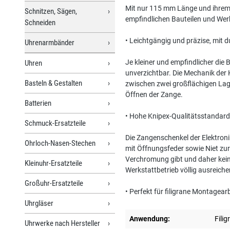
Mit nur 115 mm Länge und ihrem s
Schnitzen, Sägen,
empfindlichen Bauteilen und Werk
Schneiden
• Leichtgängig und präzise, mit
Uhrenarmbänder
Je kleiner und empfindlicher die
Uhren
unverzichtbar. Die Mechanik der 
Basteln & Gestalten
zwischen zwei großflächigen Lage
Öffnen der Zange.
Batterien
• Hohe Knipex-Qualitätsstandard
Schmuck-Ersatzteile
Die Zangenschenkel der Elektroni
Ohrloch-Nasen-Stechen
mit Öffnungsfeder sowie Niet zur 
Verchromung gibt und daher keine
Kleinuhr-Ersatzteile
Werkstattbetrieb völlig ausreiche
Großuhr-Ersatzteile
• Perfekt für filigrane Montagear
Uhrgläser
Anwendung:
Fili
Uhrwerke nach Hersteller