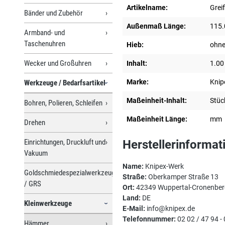
Artikelname:
Grei
Bänder und Zubehör
Außenmaß Länge:
115.
Armband- und
Taschenuhren
Hieb:
ohn
Wecker und Großuhren
Inhalt:
1.00
Marke:
Knip
Werkzeuge / Bedarfsartikel
Maßeinheit-Inhalt:
Stüc
Bohren, Polieren, Schleifen
Maßeinheit Länge:
mm
Drehen
Einrichtungen, Druckluft und
Herstellerinformat
Vakuum
Name:
Knipex-Werk
Goldschmiedespezialwerkzeuge
Straße:
Oberkamper Straße 13
/ GRS
Ort:
42349 Wuppertal-Cronenber
Land:
DE
Kleinwerkzeuge
E-Mail:
info@knipex.de
Telefonnummer:
02 02 / 47 94 - 
Hämmer