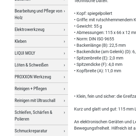
Technische Daten:
Bearbeitung und Pflege von
• Kopf: spiegelpoliert
Holz
• Griffe: mit rutschhemmendem 
• Gewicht: 55 g
Elektrowerkzeug
• Abmessungen: 115 x 66 x 12 
• Norm: DIN ISO 9655
Kleben
• Backenlänge (B): 22,5 mm
• Backendicke (am Gelenk) (D): 
LIQUI MOLY
• Spitzenbreite (E): 2,0 mm
• Spitzendicke (F): 4,0 mm
Löten & Schweißen
• Kopfbreite (A): 11,0 mm
PROXXON Werkzeug
Reinigen + Pflegen
• Klein, fein und sicher: die Grei
Reinigen mit Ultraschall
Kurz und glatt und gut: 115 mm Lä
Schleifen, Schärfen &
Polieren
An elektronischen Geräten und Le
Bewegungsfreiheit. Hilfreich ist
Schmuckreparatur