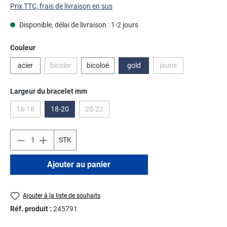
Prix TTC, frais de livraison en sus
Disponible, délai de livraison : 1-2 jours
Sélectionnez
Couleur
acier
bicolor
bicoloé
gold
jaune
(Cette option n'est pas disponible pour le moment.)
(Cette option n'est p
Sélectionnez
Largeur du bracelet mm
16-18
18-20
20-22
(Cette option n'est pas disponible pour le moment.)
(Cette option n'est pas disponible pour le momen
STK
Ajouter au panier
Ajouter à la liste de souhaits
Réf. produit :
245791