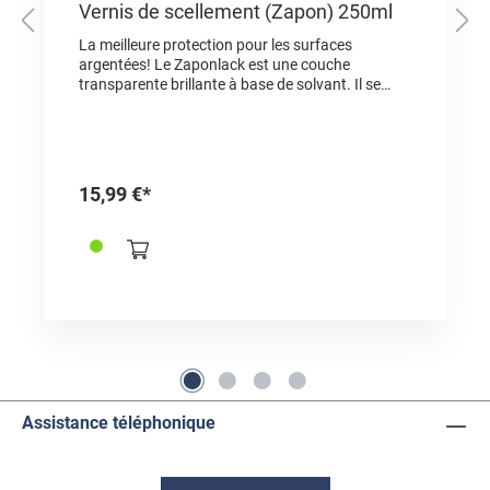
Vernis de scellement (Zapon) 250ml
La meilleure protection pour les surfaces
argentées! Le Zaponlack est une couche
transparente brillante à base de solvant. Il se
caractérise par un séchage rapide, une bonne
résistance aux rayures, une faible couleur
intrinsèque et une résistance élevée au
jaunissement. Le vernis zapon est
particulièrement adapté - notamment comme
15,99 €*
protection anti-ternissement à long terme pour
l'argent ou les produits argentés - mais aussi
pour le laiton, le tombac, l'étain et autres métaux
non ferreux. Ne convient pas aux objets utilisés à
l'extérieur ou dans des pièces humides ou
humides. Application par brossage (brosse à
cheveux fine), pulvérisation (petite buse
maximum 0,8 mm) ou plongée (2x plongée)
possible.
Assistance téléphonique