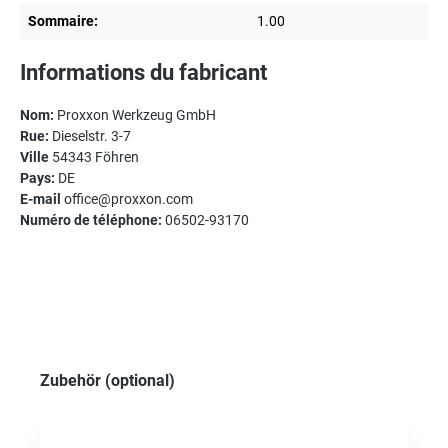
Sommaire:
1.00
Informations du fabricant
Nom:
Proxxon Werkzeug GmbH
Rue:
Dieselstr. 3-7
Ville
54343 Föhren
Pays:
DE
E-mail
office@proxxon.com
Numéro de téléphone:
06502-93170
Ignorer la galerie de produits
Zubehör (optional)