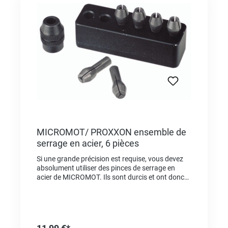
MICROMOT/ PROXXON ensemble de
serrage en acier, 6 pièces
Si une grande précision est requise, vous devez
absolument utiliser des pinces de serrage en
acier de MICROMOT. Ils sont durcis et ont donc
une force de ressort élevée et stable. Même après
une longue utilisation, vous conservez la
précision requise. (NON comparable aux collets à
4 rainures, ni au laiton, ni à l'aluminium!) La très
complexe 3 perforations utilisée ici représente le