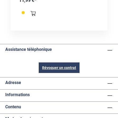
11,99 €*
Nunplus ultra en raison du serrage absolument
centré des queues d'outils en termes de
concentricité. Contenu 6 pièces, chaque pièce 1,0
- 1,5 - 2,0 - 2,4 - 3,0 et 3,2 mm. Incl. Prise pour le
stockage.CONSEIL: Tous les dispositifs
PROXXON en rotation fournis avec le mandrin en
usine peuvent être utilisés avec le jeu de pinces,
par exemple. Perceuse de précision FBS 240 / E
(réf. 335978), MICROMOT 50 / EF (réf. 335915),
arbre flexible (réf. 343160).Pièce de rechange
Assistance téléphonique
pour les appareils PROXXON335888 (Drill IBS /
E)337686 (fraiseuse MICROMOT 50)335858
(arbre de cintrage avec fixation pour pinces)
Révoquer un contrat
Adresse
Informations
Contenu