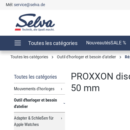
Mél:
service@selva.de
recherche
Passer à la navigation principale
Toutes les catégories
Nouveautés
SALE %
Toutes les catégories
Outil d'horloger et besoin d'atelier
Ré
PROXXON disqu
Toutes les catégories
50 mm
Mouvements d'horloges
Outil d'horloger et besoin
d'atelier
Ignorer la galerie d'images
Adapter & Schließen für
Apple Watches