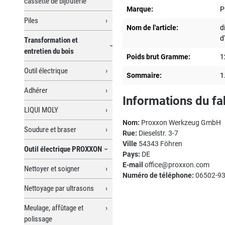
cassette de bijouterie
Marque:
P
Piles
Nom de l'article:
d
d
Transformation et
entretien du bois
Poids brut Gramme:
1
Outil électrique
Sommaire:
1
Adhérer
Informations du fa
LIQUI MOLY
Nom:
Proxxon Werkzeug GmbH
Soudure et braser
Rue:
Dieselstr. 3-7
Ville
54343 Föhren
Outil électrique PROXXON
Pays:
DE
E-mail
office@proxxon.com
Nettoyer et soigner
Numéro de téléphone:
06502-9
Nettoyage par ultrasons
Meulage, affûtage et
polissage