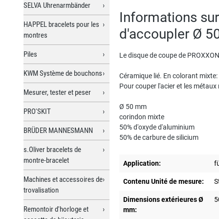
SELVA Uhrenarmbänder
Informations su
HAPPEL bracelets pour les
d'accoupler Ø 
montres
Piles
Le disque de coupe de PROXXON
KWM Système de bouchons
Céramique lié. En colorant mixte:
Pour couper l'acier et les métaux
Mesurer, tester et peser
Ø 50 mm
PRO'SKIT
corindon mixte
50% d'oxyde d'aluminium
BRÜDER MANNESMANN
50% de carbure de silicium
s.Oliver bracelets de
montre-bracelet
Application:
f
Machines et accessoires de
Contenu Unité de mesure:
S
trovalisation
Dimensions extérieures Ø
5
Remontoir d'horloge et
mm: