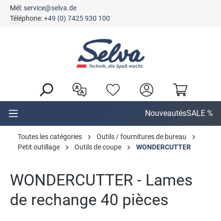
Mél:
service@selva.de
tenu principal
Téléphone:
+49 (0) 7425 930 100
Nouveautés
SALE %
Toutes les catégories
Outils / fournitures de bureau
Petit outillage
Outils de coupe
WONDERCUTTER
WONDERCUTTER - Lames
de rechange 40 pièces