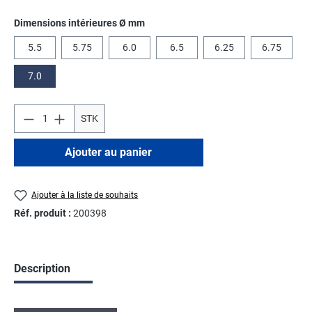
Sélectionnez
Dimensions intérieures Ø mm
5.5
5.75
6.0
6.5
6.25
6.75
7.0
STK
Ajouter au panier
Ajouter à la liste de souhaits
Réf. produit :
200398
Description