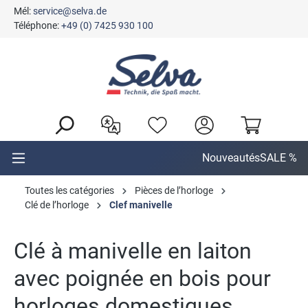
Mél:
service@selva.de
tenu principal
Téléphone:
+49 (0) 7425 930 100
Nouveautés
SALE %
Toutes les catégories
Pièces de l’horloge
Clé de l’horloge
Clef manivelle
Clé à manivelle en laiton
avec poignée en bois pour
horloges domestiques