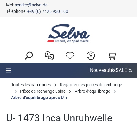
Mél:
service@selva.de
tenu principal
Téléphone:
+49 (0) 7425 930 100
Nouveautés
SALE %
Toutes les catégories
Regarder des pièces de rechange
Pièce de rechange usine
Arbre d’équilibrage
Arbre d’équilibrage après U n
U- 1473 Inca Unruhwelle