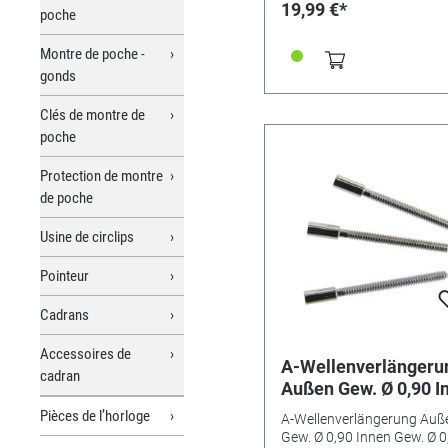
19,99 €*
poche
Montre de poche -
gonds
Clés de montre de
poche
Protection de montre
de poche
Usine de circlips
Pointeur
Cadrans
Accessoires de
A-Wellenverlängeru
cadran
Außen Gew. Ø 0,90 I
Gew. Ø 0,90 mm
Pièces de l’horloge
A-Wellenverlängerung Auß
Gew. Ø 0,90 Innen Gew. Ø 0