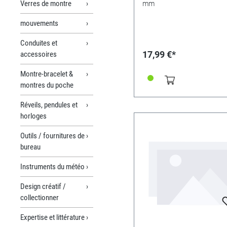
Verres de montre
mm
mouvements
Conduites et
17,99 €*
accessoires
Montre-bracelet &
montres du poche
Réveils, pendules et
horloges
Outils / fournitures de
bureau
Instruments du météo
Design créatif /
collectionner
Expertise et littérature