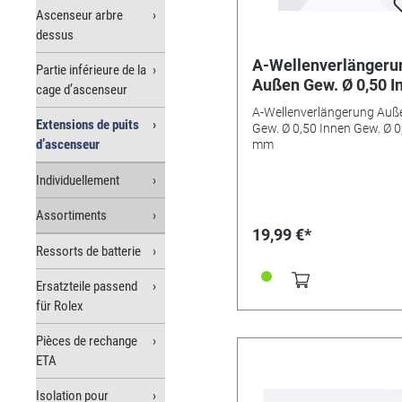
Ascenseur arbre
dessus
A-Wellenverlängeru
Partie inférieure de la
Außen Gew. Ø 0,50 I
cage d’ascenseur
Gew. Ø 0,50 mm
A-Wellenverlängerung Auß
Extensions de puits
Gew. Ø 0,50 Innen Gew. Ø 0
d’ascenseur
mm
Individuellement
Assortiments
19,99 €*
Ressorts de batterie
Ersatzteile passend
für Rolex
Pièces de rechange
ETA
Isolation pour