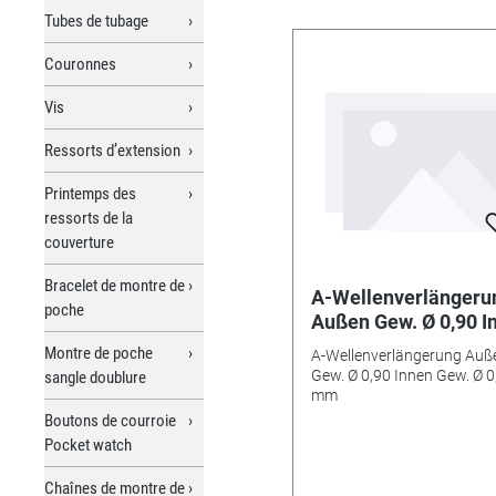
Tubes de tubage
Couronnes
Vis
Ressorts d’extension
Printemps des
ressorts de la
couverture
Bracelet de montre de
A-Wellenverlängeru
poche
Außen Gew. Ø 0,90 I
Gew. Ø 0,60 mm
Montre de poche
A-Wellenverlängerung Auß
Gew. Ø 0,90 Innen Gew. Ø 0
sangle doublure
mm
Boutons de courroie
Pocket watch
Chaînes de montre de