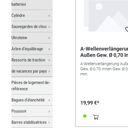
batteries
Cylindre
Sauvegardes de choc
Uhrsteine
A-Wellenverlängeru
Arbre d’équilibrage
Außen Gew. Ø 0,70 I
Ressorts de traction
Gew. Ø 0,90 mm
A-Wellenverlängerung Auß
Gew. Ø 0,70 Innen Gew. Ø 0
de vacances par pays
mm
Pièces de logement de
référence
Bagues d’étanchéité
19,99 €*
Poussoir
Barres stabilisatrices