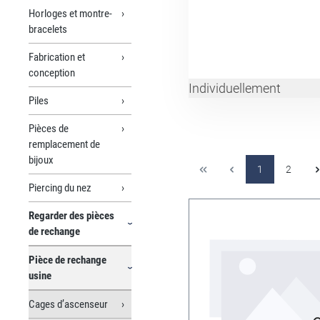
Horloges et montre-
bracelets
Fabrication et
conception
Individuellement
Piles
Pièces de
remplacement de
bijoux
1
2
Piercing du nez
Regarder des pièces
de rechange
Pièce de rechange
usine
Cages d’ascenseur