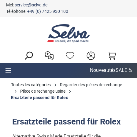
Mél:
service@selva.de
tenu principal
Téléphone:
+49 (0) 7425 930 100
Nouveautés
SALE %
Toutes les catégories
Regarder des pièces de rechange
Pièce de rechange usine
Ersatzteile passend für Rolex
Ersatzteile passend für Rolex
Alternative Swiss Made Ersatzteile für die