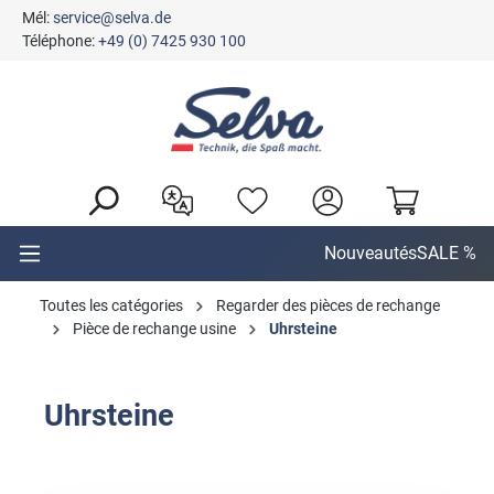
Mél:
service@selva.de
tenu principal
Téléphone:
+49 (0) 7425 930 100
Nouveautés
SALE %
Toutes les catégories
Regarder des pièces de rechange
Pièce de rechange usine
Uhrsteine
Uhrsteine