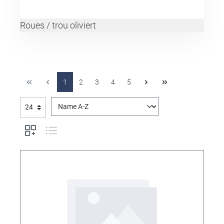
Roues / trou oliviert
1
2
3
4
5