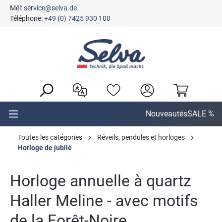
Mél:
service@selva.de
tenu principal
Téléphone:
+49 (0) 7425 930 100
Nouveautés
SALE %
Toutes les catégories
Réveils, pendules et horloges
Horloge de jubilé
Horloge annuelle à quartz
Haller Meline - avec motifs
de la Forêt-Noire