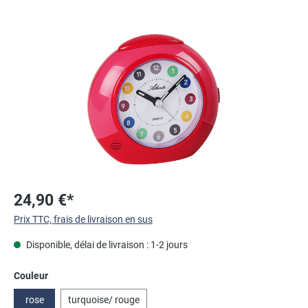
Ignorer la galerie d'images
24,90 €*
Prix TTC, frais de livraison en sus
Disponible, délai de livraison : 1-2 jours
Sélectionnez
Couleur
rose
turquoise/ rouge