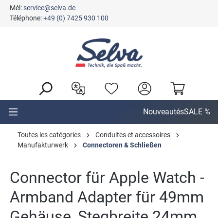
Mél:
service@selva.de
tenu principal
Téléphone:
+49 (0) 7425 930 100
Nouveautés
SALE %
Toutes les catégories
Conduites et accessoires
Manufakturwerk
Connectoren & Schließen
Connector für Apple Watch -
Armband Adapter für 49mm
Gehäuse, Stegbreite 24mm,