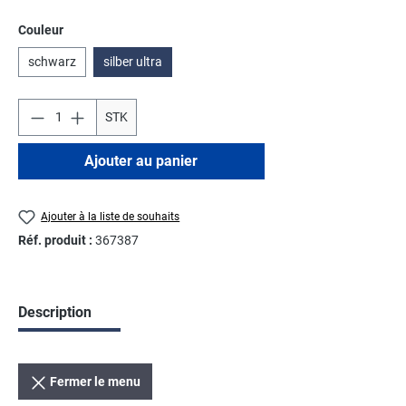
Sélectionnez
Couleur
schwarz
silber ultra
STK
Ajouter au panier
Ajouter à la liste de souhaits
Réf. produit :
367387
Description
Fermer le menu