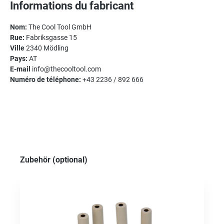
Informations du fabricant
Nom:
The Cool Tool GmbH
Rue:
Fabriksgasse 15
Ville
2340 Mödling
Pays:
AT
E-mail
info@thecooltool.com
Numéro de téléphone:
+43 2236 / 892 666
Ignorer la galerie de produits
Zubehör (optional)