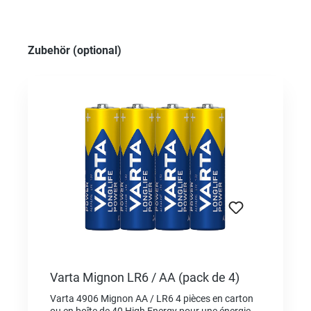
Ignorer la galerie de produits
Zubehör (optional)
Varta Mignon LR6 / AA (pack de 4)
Varta 4906 Mignon AA / LR6 4 pièces en carton