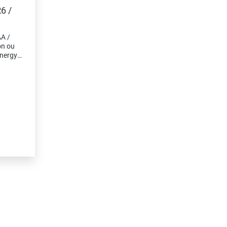
6 /
A /
on ou
Energy
ssante
orte
gie,
 que
 souris
oche,
y"
alité
ur le
er,
ce