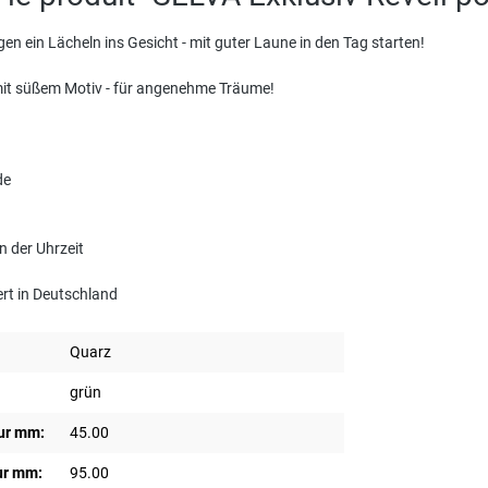
en ein Lächeln ins Gesicht - mit guter Laune in den Tag starten!
mit süßem Motiv - für angenehme Träume!
de
n der Uhrzeit
rt in Deutschland
Quarz
grün
ur mm:
45.00
ur mm:
95.00