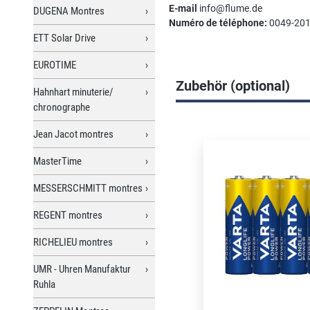
E-mail
info@flume.de
DUGENA Montres
Numéro de téléphone:
0049-201
ETT Solar Drive
EUROTIME
Zubehör (optional)
Hahnhart minuterie/
chronographe
Ignorer la galerie de prod
Jean Jacot montres
MasterTime
MESSERSCHMITT montres
REGENT montres
RICHELIEU montres
UMR - Uhren Manufaktur
Ruhla