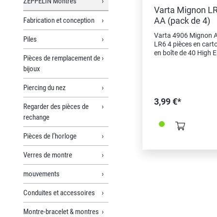
ZEPPELIN Montres
Varta Mignon LR
AA (pack de 4)
Fabrication et conception
Varta 4906 Mignon A
Piles
LR6 4 pièces en cart
en boîte de 40 High 
Pièces de remplacement de
pour une énergie pui
bijoux
pour les appareils à f
consommation d’éner
Piercing du nez
par exemple. En tant
jouets électroniques,
3,99 €*
sans fil, lampes de p
Regarder des pièces de
etc. "Made in German
rechange
comme élément de qu
et preuve d'origine Po
Pièces de l’horloge
même type sous blist
choisissez la référen
Verres de montre
2625001
mouvements
Conduites et accessoires
Montre-bracelet & montres