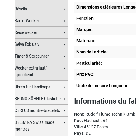
Dimensions extérieures Longu
Réveils
Fonction:
Radio-Wecker
Marque:
Reisewecker
Matériau:
Selva Exklusiv
Nom de l'article:
Timer & Stoppuhren
Particularité:
Wecker extra laut/
sprechend
Prix PVC:
Unité de mesure Longueur:
Uhren für Handicaps
BRUNO SÖHNLE Glashütte
Informations du fa
CERTUS montre-bracelets
Nom:
Rudolf Flume Technik Gm
Rue:
Hachestr. 66
DELBANA Swiss made
Ville
45127 Essen
montres
Pays:
DE