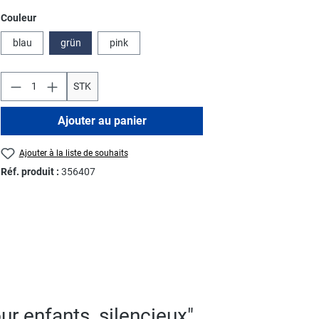
Sélectionnez
Couleur
blau
grün
pink
STK
Ajouter au panier
Ajouter à la liste de souhaits
Réf. produit :
356407
ur enfants, silencieux"