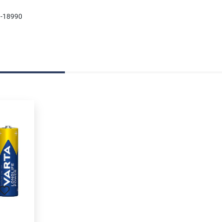
-18990
uits