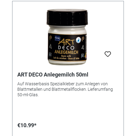
ART DECO Anlegemilch 50ml
Auf Wasserbasis Spezialkleber zum Anlegen von
Blattmetallen und Blattmetallflocken. Lieferumfang
50-ml-Glas.
€10.99*