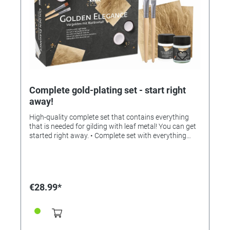
and dry. • Let the application adhesive dry for about
30 minutes. • Place leaf metal carefully on the
adhesive surface and press down with a soft brush.
The bonding takes place immediately. • Carefully
remove the superfluous remains of the leaf metal
from the object with a brush, collect and reuse. • After
12 hours, polish the surface with a soft cloth and coat
with metal protection zapon varnish to protect the
sheet from oxidation.
Complete gold-plating set - start right
away!
High-quality complete set that contains everything
that is needed for gilding with leaf metal! You can get
started right away. • Complete set with everything
that is needed for gilding with leaf metal • Including
sheet metal, application milk, brush and top coat •
Water-based • For refining DIY objects indoors •
Perfect for beginners • MADE IN GERMANY • From the
specialist in art supplies, C. Kreul Characteristics: • For
€28.99*
refining decorative objects indoors such as picture
frames, wooden parts, cards • Fine leaf metal for high-
gloss, metallic effects • Water-based application milk
and top coat • To apply application milk and top coat:
use a brush with dark hair • To apply sheet metal: use