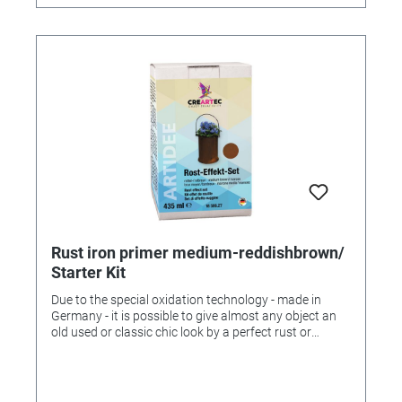
cars, bicycles, tractors, toys, these become real
"treasures"! An effect that is fascinating! With the
oxidized verdigris effect you achieve the effect that
parts that look old (or are too old) are again classified
as valuable by the treatment. Especially ideal for small
figures, vessels or reliefs. 345628 - Metallgrund gold -
with verdigris effect Package content: - 1 tin universal
primer colorless, 125ml - 1 tin metal primer gold,
125ml - 1 tin oxidizing medium, 125ml - 1 bottle metal
preserving zapon varnish, 60ml - 2 stirrers - 2
protective gloves Incl. Instructions for Use.
Rust iron primer medium-reddishbrown/
Starter Kit
Due to the special oxidation technology - made in
Germany - it is possible to give almost any object an
old used or classic chic look by a perfect rust or
verdigris coating. With the decorative metal effects it
is possible - in contrast to conventional electroplating
- to refine almost any material: cardboard, wood, clay,
ceramics, porcelain, plaster, cement, concrete, iron,