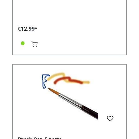
gilding it can be done without any problems. The
secret: The creative brush set is equipped with two
brushes, each intended for a specific work step. The
dark synthetic brush is used to apply application milk
(reference 334325) and top coat (reference 359107).
€12.99*
The leaf metal (reference 359108) is applied with the
light synthetic brush. So nothing sticks unnecessarily
and the gilding works almost by itself with the
brushes. characteristics • Brush set for gilding with
application milk and leaf metal (references 334325
and 359108) • Perfect for getting started with sheet
metal art: the set includes all the brushes you need. •
For applying application milk and top coat: dark
synthetics, flat size. 12, use (references 334325 and
359107) • For laying on sheet metal: light nylon
synthetics, flat size. 12, use (reference 359108) •
Brush cleaning with water Contents: 1 x Synthetics,
flat size. 12 for applying application milk and top coat;
1 x nylon synthetics, flat size. 12 for applying the leaf
metal