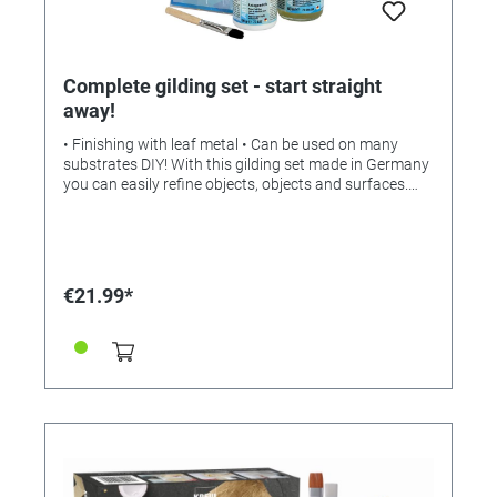
Complete gilding set - start straight
away!
• Finishing with leaf metal • Can be used on many
substrates DIY! With this gilding set made in Germany
you can easily refine objects, objects and surfaces.
The wafer-thin leaf metal is carefully applied to the
object to be decorated using the application milk (also
available separately under reference 366437) and the
soft brush provided (alternatively available separately
under reference 359109). So that you can enjoy it for
€21.99*
a long time, it is finally sealed with the metal
protection zapon varnish available in the set (can also
be ordered separately under reference 366438 satin
gloss or 366442 satin matt). Content set: - Paint
brush - Leaf metal set 14 x 7cm (24 pieces in gold
bag), also available separately under reference
336352 gold, 336353 silver - Zapon varnish, silky
gloss 60ml - Attachment adhesive 50g Processing: •
Apply a thin layer of adhesive to the object. The
surface to be treated must be free of dust and grease