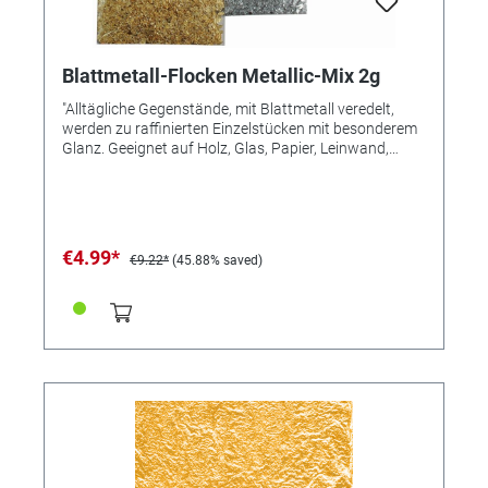
Haut führen. Ohne ausreichende Lüftung Bildung
explosionsfähiger Gemische möglich. Produkt enthält:
Aceton, 2-Methoxy-1-methylethylacetat, n-
Butylacetat.
Blattmetall-Flocken Metallic-Mix 2g
"Alltägliche Gegenstände, mit Blattmetall veredelt,
werden zu raffinierten Einzelstücken mit besonderem
Glanz. Geeignet auf Holz, Glas, Papier, Leinwand,
Kartonage, Styropor, Kunststoff, Wachs, Keramik,
Porzellan, Terrakotta, Folie, Metall, Stein, Leder und
durchgetrockneter Beton. Fein geflockt, mit
detaillierter Anleitung. 2g, ca. 0,33m²
€4.99*
€9.22*
(45.88% saved)