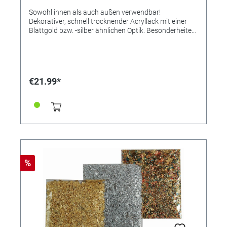
Sowohl innen als auch außen verwendbar!
Dekorativer, schnell trocknender Acryllack mit einer
Blattgold bzw. -silber ähnlichen Optik. Besonderheiten
Optimale Effekte auf weißem oder schwarzem
Untergrund. Die Gegenstände können vorher mit
Acryl-Mattfarbe Weiß oder Schwarz grundiert werden.
Nicht styroporfest! Bei Außenanwendung zum Schutz
mit Zaponlack überlackieren. Inhalt 400 ml.
€21.99*
Gefahrenhinweis: Extrem entzündbares Aerosol.
Behälter steht unter Druck: kann bei Erwärmung
bersten. Verursacht schwere Augenreizung. Kann
Schläfrigkeit und Benommenheit verursachen. Ist
ärztlicher Rat erforderlich, Verpackung oder
Kennzeichnungsetikett bereithalten. Darf nicht in die
Hände von Kindern gelangen. Von Hitze, heißen
Oberflächen, Funken, offenen Flammen und anderen
Zündquellen fernhalten. Nicht rauchen. Nicht gegen
%
offene Flamme oder andere Zündquelle sprühen. Nicht
durchstechen oder verbrennen, auch nicht nach
Gebrauch. Aerosol nicht einatmen. Vor
Sonnenbestrahlung schützen. Nicht Temperaturen
über 50 °C aussetzen. Entsorgung des Inhalts / des
Behälters gemäß den regionalen Vorschriften.
Wiederholter Kontakt kann zu spröder oder rissiger