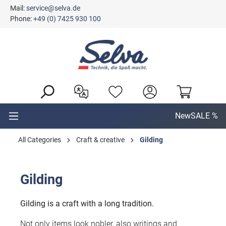
Mail:
service@selva.de
in content
Phone:
+49 (0) 7425 930 100
New
SALE %
All Categories
Craft & creative
Gilding
Gilding
Gilding is a craft with a long tradition.
Not only items look nobler, also writings and