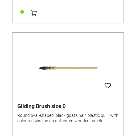
decorative objects. From leaf metal in the color gold,
to the special adhesive for applying the metal to the
right brushes, everything is included. In this way,
creative people can start refining straight away and
do not need to worry about the right tools. After
drying, the enclosed varnish ensures that the refined
unique item remains beautiful for a long time. Gold
plating is so uncomplicated that it is a lot of fun and
fascinates with great results.
Gilding Brush size 0
Round oval-shaped, black goat's hair, plastic quill, with
coloured wire on an untreated wooden handle.