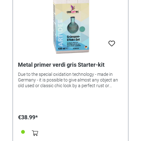
Metal primer verdi gris Starter-kit
Due to the special oxidation technology - made in
Germany - it is possible to give almost any object an
old used or classic chic look by a perfect rust or
verdigris coating. With the decorative metal effects it
is possible - in contrast to conventional electroplating
- to refine almost any material: cardboard, wood, clay,
ceramics, porcelain, plaster, cement, concrete, iron,
Kipfer, bronze, aluminum, plastic, glass etc. Change
€38.99*
the objects to make a valuable antique or a precious
souvenir! By "making old" of objects such as picture or
mirror frames, figures, reliefs, bowls, pitchers,
lanterns, house doors, garden gates, lamps, furniture,