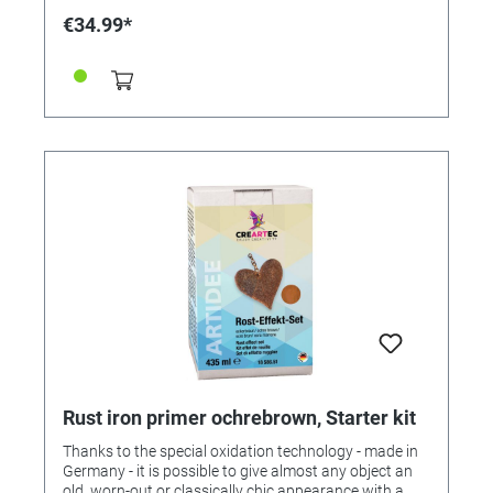
copper, bronze, aluminum, plastic, glass etc. Change
€34.99*
the objects to make a valuable antique or a precious
souvenir! By "making old" of objects such as picture or
mirror frames, figures, reliefs, bowls, pitchers,
lanterns, house doors, garden gates, lamps, furniture,
cars, bicycles, tractors, toys, these become real
"treasures"! An effect that is fascinating! For the rust
effect, it is best to choose flat, smooth or roughly
textured objects (doors, information signs, flower
tubs, rain barrels, vehicles, etc.). The look becomes
"rustic" by the oxidation, partly also dirty. Almost
pollutant-free and completely non-toxic! 345627 -
starter set iron base with rust effect (medium-brown).
Package Contents: - 1 tin universal primer colorless,
125ml - 1 tin iron base, 125ml (about 250g) - 1 tin
oxidizing medium, 125ml - 1 bottle metal preserving
zapon varnish, 60ml - 2 stirrers - 2 protective gloves
Incl. Instructions for Use.
Rust iron primer ochrebrown, Starter kit
Thanks to the special oxidation technology - made in
Germany - it is possible to give almost any object an
old, worn-out or classically chic appearance with a