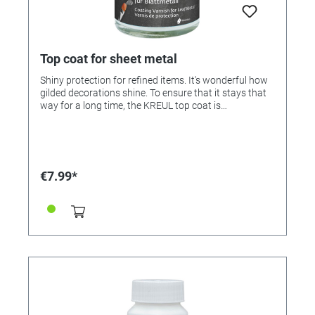
Top coat for sheet metal
Shiny protection for refined items. It's wonderful how
gilded decorations shine. To ensure that it stays that
way for a long time, the KREUL top coat is
recommended as a finish. The protective varnish for
indoor objects protects your new favorite decor from
corrosion. The varnish is easy to apply with a brush
and dries to a transparent glossy finish.
Characteristics • High-gloss, transparent protective
€7.99*
varnish for objects gilded with leaf metal • Water-
based • For indoor applications • Let objects gilded
with leaf metal dry for several days before painting
over them • Apply evenly and thinly with a synthetic
brush. Surface dry after approx. 30 minutes,
completely dry when the protective varnish is
uniformly transparent. • Brush cleaning with water
Contents: 50 ml MADE IN GERMANY • Surfaces: To
protect objects that have been gilded with KREUL leaf
metal, such as picture frames, wooden parts, cards