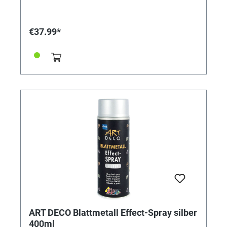
Acryl-Mattfarbe Weiß oder Schwarz grundiert werden.
Nicht styroporfest! Bei Außenanwendung zum Schutz
mit Zaponlack überlackieren. Inhalt 400 ml.
€37.99*
Gefahrenhinweis: Extrem entzündbares Aerosol.
Behälter steht unter Druck: kann bei Erwärmung
bersten. Verursacht schwere Augenreizung. Kann
Schläfrigkeit und Benommenheit verursachen. Ist
ärztlicher Rat erforderlich, Verpackung oder
Kennzeichnungsetikett bereithalten.
ART DECO Blattmetall Effect-Spray silber
400ml