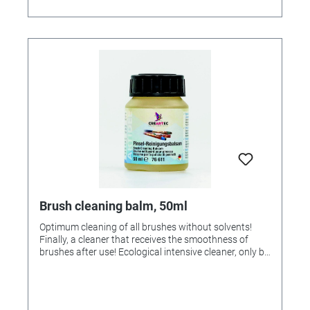
Brush cleaning balm, 50ml
Optimum cleaning of all brushes without solvents!
Finally, a cleaner that receives the smoothness of
brushes after use! Ecological intensive cleaner, only by
gently rubbing in self-dried and bonded dirt particles.
Without solvents! Content 50ml.