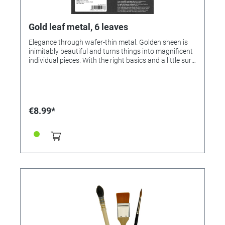
Gold leaf metal, 6 leaves
Elegance through wafer-thin metal. Golden sheen is
inimitably beautiful and turns things into magnificent
individual pieces. With the right basics and a little sure
instinct, the traditional finishing technique from the
restoration sector is also feasible for creative people.
For this purpose, KREUL leaf metal with KREUL
application milk is applied to the decorative face
condition. The wafer-thin metal is available in the
€8.99*
colors gold, silver and copper. Thus, a high-gloss look
can be achieved on materials like wood, glass,
cardboard, porcelain and much more. Simple
accessories such as picture frames, wooden parts or
bowls are turned into luxurious-looking art objects.
Characteristics • Fine leaf metal for high-gloss,
metallic looks • Pack of 6 sheets, dimensions 140 x
140 mm • For wood, glass, paper, canvas, cardboard,
styrofoam, plastic, wax, ceramics, porcelain, dry
concrete, terracotta, foil, metal, leather • That's how it
works: The joint to be designed must be clean, free of
dust and grease. Apply application milk (our reference
334325) and let it dry until it is transparent (duration