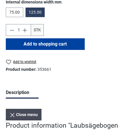
Select
Internal dimensions width mm
75.00
125.00
STK
Add to shopping cart
Add to wishlist
Product number:
353661
Description
Close menu
Product information "Laubsägebogen