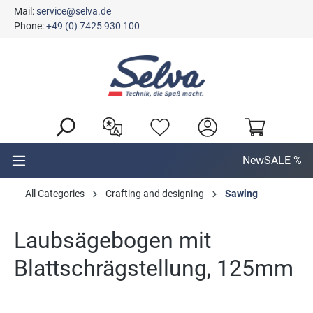
Mail:
service@selva.de
in content
Phone:
+49 (0) 7425 930 100
New
SALE %
All Categories
Crafting and designing
Sawing
Laubsägebogen mit
Blattschrägstellung, 125mm