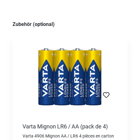
Ignorer la galerie de produits
Zubehör (optional)
Varta Mignon LR6 / AA (pack de 4)
Varta 4906 Mignon AA / LR6 4 pièces en carton