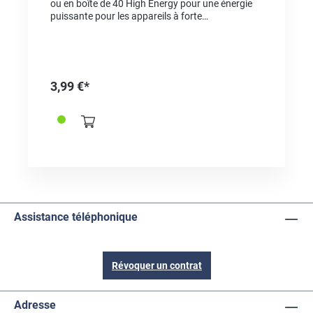
ou en boîte de 40 High Energy pour une énergie
puissante pour les appareils à forte
consommation d’énergie, par exemple. En tant
que jouets électroniques, souris sans fil, lampes
de poche, etc. "Made in Germany" comme
élément de qualité et preuve d'origine Pour le
même type sous blister, choisissez la référence
3,99 €*
2625001
Assistance téléphonique
Révoquer un contrat
Adresse