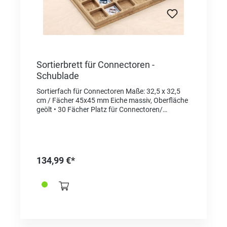
Sortierbrett für Connectoren -
Schublade
Sortierfach für Connectoren Maße: 32,5 x 32,5
cm / Fächer 45x45 mm Eiche massiv, Oberfläche
geölt • 30 Fächer Platz für Connectoren/
Schließen • 1 Fach für Schraubendreher (Ref.
366322 und/ oder Federstegwerkzeug (z.B.
Bergeon 337770)
134,99 €*