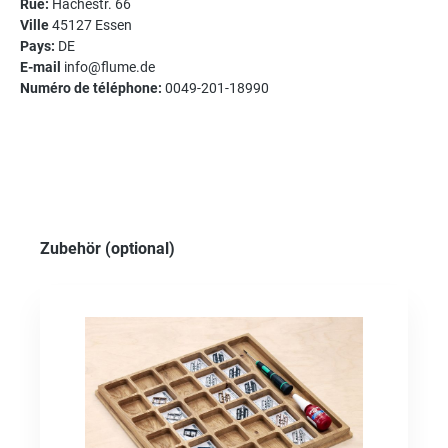
Rue:
Hachestr. 66
Ville
45127 Essen
Pays:
DE
E-mail
info@flume.de
Numéro de téléphone:
0049-201-18990
Ignorer la galerie de produits
Zubehör (optional)